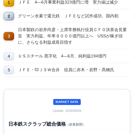
ＪＦＥ 4―6月事業利益323億円に増 実力値は減少
グリーン水素で還元鉄 ＪＦＥなど試作成功、国内初
日本製鉄の岩井尚彦・上席常務執行役員ＣＦＯ決算会見要
旨 実力利益、年率９０００億円以上へ USSが稼ぎ頭
に、さらなる利益成長目指す
ＵＳスチール 黒字化 4―6月、純利益194億円
ＪＦＥ・印ＪＳＷ合弁 役員に赤木・岩野・髙橋氏
MARKET DATA
Update: 2026/08/06
日本鉄スクラップ総合価格
（産業新聞）