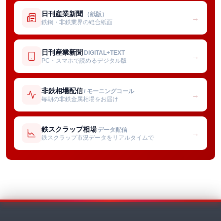
日刊産業新聞
（紙版）
→
鉄鋼・非鉄業界の総合紙面
日刊産業新聞
DIGITAL+TEXT
→
PC・スマホで読めるデジタル版
非鉄相場配信
/ モーニングコール
→
毎朝の非鉄金属相場をお届け
鉄スクラップ相場
データ配信
→
鉄スクラップ市況データをリアルタイムで