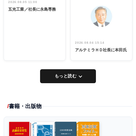
祝う 業界関
インタビュ
2026.08.05 11:00
INTERVIEW
INTERVIEW
係者ら220人
ー／社内ア
五光工業／社長に永島専務
出席
イデア発掘
し形に
2026.08.04 15:14
アルテミラＨＤ社長に本田氏
もっと読む
書籍・出版物