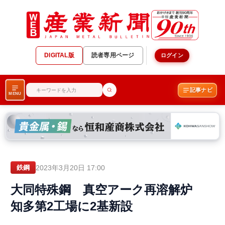
DIGITAL版
読者専用ページ
ログイン
記事ナビ
MENU
2023年3月20日 17:00
鉄鋼
大同特殊鋼 真空アーク再溶解炉
知多第2工場に2基新設