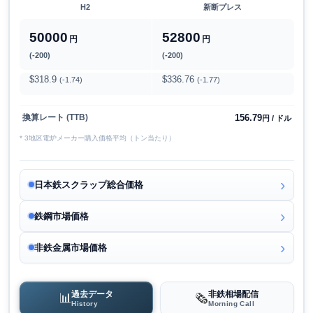
H2
新断プレス
50000
52800
円
円
(-200)
(-200)
$318.9
$336.76
(-1.74)
(-1.77)
156.79
換算レート (TTB)
円 / ドル
* 3地区電炉メーカー購入価格平均（トン当たり）
日本鉄スクラップ総合価格
鉄鋼市場価格
非鉄金属市場価格
過去データ
非鉄相場配信
📊
🗞️
History
Morning Call