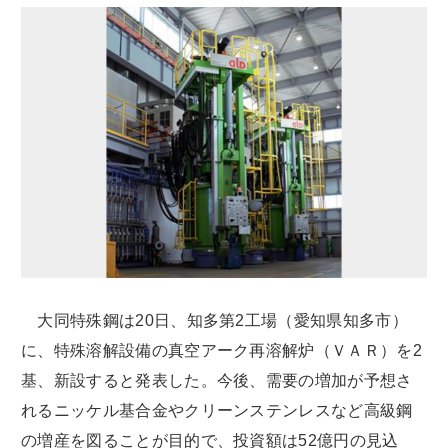
大同特殊鋼は20日、知多第2工場（愛知県知多市）
に、特殊溶解設備の真空アーク再溶解炉（ＶＡＲ）を2
基、新設すると発表した。今後、需要の増加が予想さ
れるニッケル基合金やクリーンステンレスなど高級鋼
の増産を図ることが目的で、投資額は52億円の見込