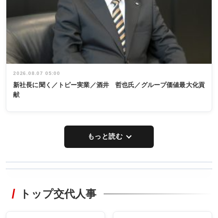
2026.08.07 05:00
新社長に聞く／トピー実業／酒井 哲也氏／グループ価値最大化貢
献
もっと読む
WORKING
RECYCLING
STYLE
トップ交代人事
タックトレー
非鉄業界で
ディング 創
働く／女性
立30周年記念
管理職編