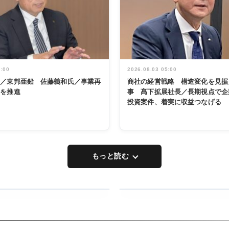
5:00
2026.08.03 05:00
く／東邦亜鉛 佐藤義和氏／事業再
商社の経営戦略 構造変化を見据
革を推進
事 髙下拡展社長／長期視点で企
投資案件、着実に収益つなげる
もっと読む
RECYCLING
タックトレー
ディング 創