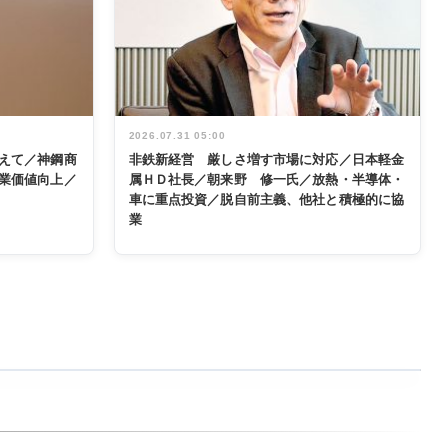
2026.07.31 05:00
えて／神鋼商
非鉄新経営 厳しさ増す市場に対応／日本軽金
業価値向上／
属ＨＤ社長／朝来野 修一氏／放熱・半導体・
車に重点投資／脱自前主義、他社と積極的に協
業