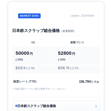
Update: 2026/08/06
MARKET DATA
日本鉄スクラップ総合価格
（産業新聞）
H2
新断プレス
50000
52800
円
円
(-200)
(-200)
$318.9
$336.76
(-1.74)
(-1.77)
156.79
換算レート (TTB)
円 / ドル
* 3地区電炉メーカー購入価格平均（トン当たり）
日本鉄スクラップ総合価格