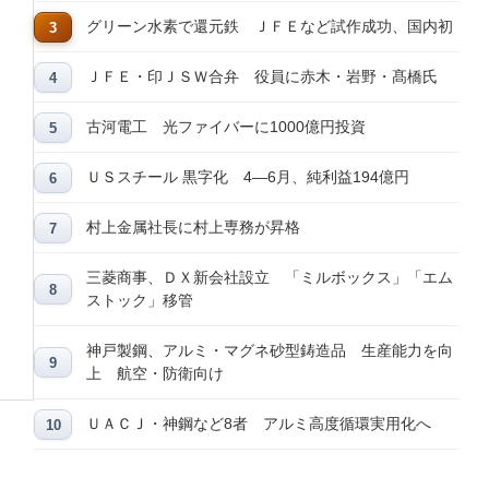
グリーン水素で還元鉄 ＪＦＥなど試作成功、国内初
ＪＦＥ・印ＪＳＷ合弁 役員に赤木・岩野・髙橋氏
古河電工 光ファイバーに1000億円投資
ＵＳスチール 黒字化 4―6月、純利益194億円
村上金属社長に村上専務が昇格
三菱商事、ＤＸ新会社設立 「ミルボックス」「エム
ストック」移管
神戸製鋼、アルミ・マグネ砂型鋳造品 生産能力を向
上 航空・防衛向け
ＵＡＣＪ・神鋼など8者 アルミ高度循環実用化へ