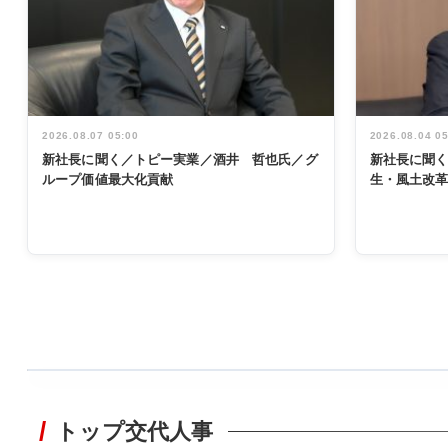
2026.08.07 05:00
2026.08.04 0
新社長に聞く／トピー実業／酒井 哲也氏／グ
新社長に聞
ループ価値最大化貢献
生・風土改
WORKING
STYLE
トップ交代人事
非鉄業界で