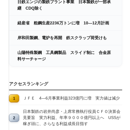
日鉄エンジの製鉄プラント事業 日本製鉄が一部承
継 CDQ除く
経産省 粗鋼生産2236万トンに増 10―12月計画
岸和田製鋼、電炉を再開 鉄スクラップ荷受けも
山陽特殊製鋼 工具鋼製品 スライド制に 合金原
料サーチャージ
アクセスランキング
ＪＦＥ 4―6月事業利益323億円に増 実力値は減少
日本製鉄の岩井尚彦・上席常務執行役員ＣＦＯ決算会
見要旨 実力利益、年率９０００億円以上へ USSが
稼ぎ頭に、さらなる利益成長目指す