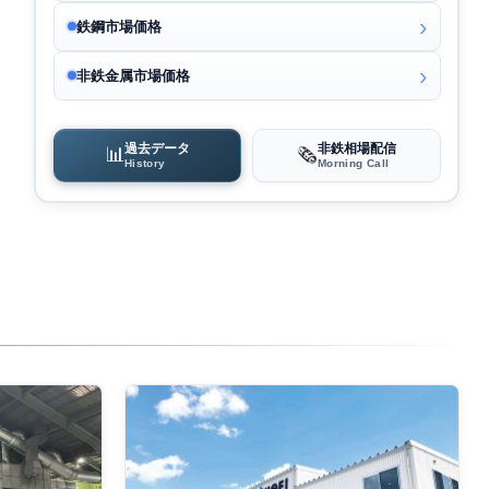
鉄鋼市場価格
非鉄金属市場価格
過去データ
非鉄相場配信
📊
🗞️
History
Morning Call