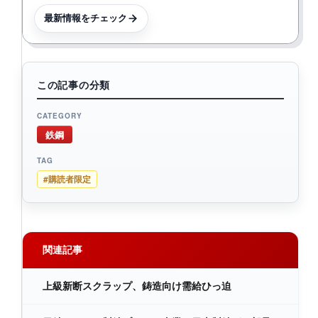
最新情報をチェック
この記事の分類
CATEGORY
鉄鋼
TAG
#購読者限定
関連記事
上級新断スクラップ、鋳造向け需給ひっ迫