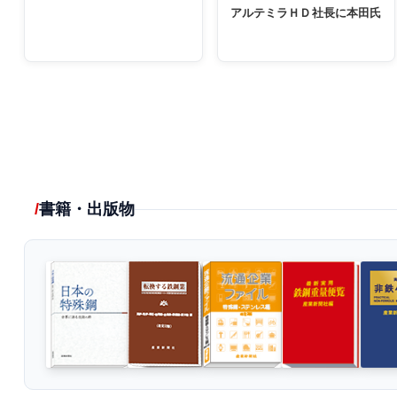
アルテミラＨＤ社長に本田氏
書籍・出版物