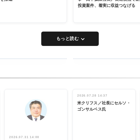
投資案件、着実に収益つなげる
もっと読む
RECYCLING
タックトレー
ディング 創
立30周年記
INTERVIEW
念祝う 業界
2026.07.28 14:37
関係者ら220
米クリフス／社長にセルソ・
人出席
ゴンサルベス氏
2026.07.31 14:00