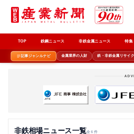
TOP
鉄鋼ニュース
非鉄金属ニュース
特集
金属業界の人財
鉄・非鉄金属リサイ
記事ジャンルナビ
ADV
非鉄相場ニュース一覧
全 6 件