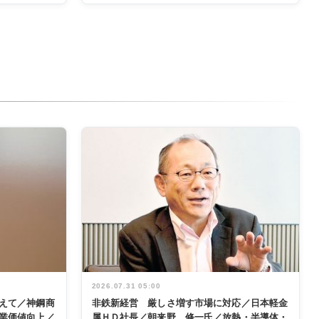
2026.07.31 05:00
えて／神鋼商
非鉄新経営 厳しさ増す市場に対応／日本軽金
業価値向上／
属ＨＤ社長／朝来野 修一氏／放熱・半導体・