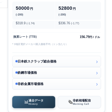
50000
52800
円
円
(-200)
(-200)
$318.9
$336.76
(-1.74)
(-1.77)
156.79
換算レート (TTB)
円 / ドル
* 3地区電炉メーカー購入価格平均（トン当たり）
日本鉄スクラップ総合価格
鉄鋼市場価格
非鉄金属市場価格
過去データ
非鉄相場配信
📊
🗞️
History
Morning Call