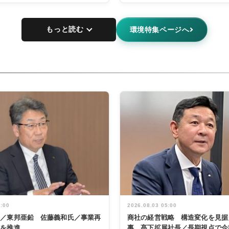
もっと読む
環境特集ページへ
5:00
2026.08.03 05:00
く／東邦亜鉛 佐藤義和氏／事業再
商社の経営戦略 構造変化を見据
革を推進
事 髙下拡展社長／長期視点で企