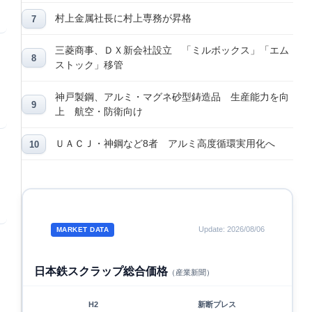
村上金属社長に村上専務が昇格
三菱商事、ＤＸ新会社設立 「ミルボックス」「エム
ストック」移管
神戸製鋼、アルミ・マグネ砂型鋳造品 生産能力を向
上 航空・防衛向け
ＵＡＣＪ・神鋼など8者 アルミ高度循環実用化へ
Update: 2026/08/06
MARKET DATA
日本鉄スクラップ総合価格
（産業新聞）
H2
新断プレス