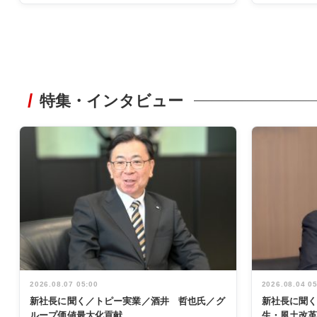
特集・インタビュー
2026.08.07 05:00
2026.08.04 0
新社長に聞く／トピー実業／酒井 哲也氏／グ
新社長に聞
ループ価値最大化貢献
生・風土改