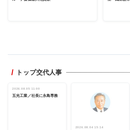
WORKING
STYLE
トップ交代人事
非鉄業界で
働く／女性
管理職編
2026.08.05 11:00
INTERVIEW
インタビュ
五光工業／社長に永島専務
ー／社内ア
イデア発掘
し形に
2026.08.04 15:14