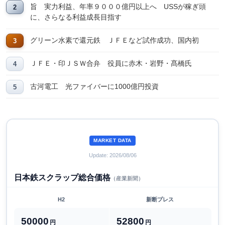
旨 実力利益、年率９０００億円以上へ USSが稼ぎ頭
に、さらなる利益成長目指す
グリーン水素で還元鉄 ＪＦＥなど試作成功、国内初
ＪＦＥ・印ＪＳＷ合弁 役員に赤木・岩野・髙橋氏
古河電工 光ファイバーに1000億円投資
MARKET DATA
Update: 2026/08/06
日本鉄スクラップ総合価格
（産業新聞）
H2
新断プレス
50000
52800
円
円