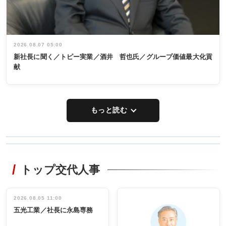
2026.08.07 05:00
新社長に聞く／トピー実業／酒井 哲也氏／グループ価値最大化貢
献
もっと読む
WORKING
RECYCLING
STYLE
トップ交代人事
タックトレー
非鉄業界で
ディング 創
働く／女性
立30周年記念
管理職編
祝う 業界関
インタビュ
2026.08.05 11:00
INTERVIEW
INTERVIEW
係者ら220人
ー／社内ア
五光工業／社長に永島専務
出席
イデア発掘
し形に