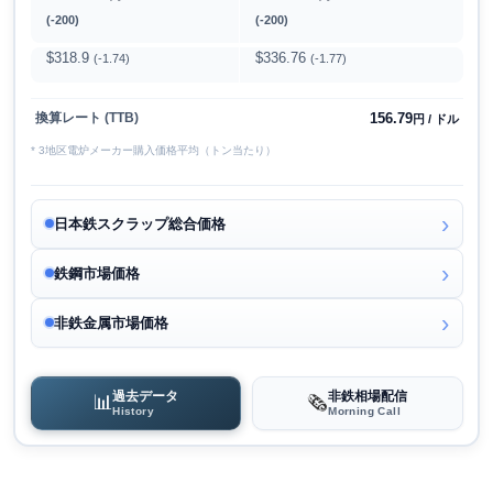
(-200)
(-200)
$318.9
$336.76
(-1.74)
(-1.77)
156.79
換算レート (TTB)
円 / ドル
* 3地区電炉メーカー購入価格平均（トン当たり）
日本鉄スクラップ総合価格
鉄鋼市場価格
非鉄金属市場価格
過去データ
非鉄相場配信
📊
🗞️
History
Morning Call