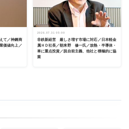
2026.07.31 05:00
えて／神鋼商
非鉄新経営 厳しさ増す市場に対応／日本軽金
業価値向上／
属ＨＤ社長／朝来野 修一氏／放熱・半導体・
車に重点投資／脱自前主義、他社と積極的に協
業