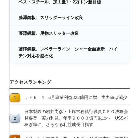
ベストスチール、加工量1・2万トン超目標
藤澤鋼板、スリッターライン改良
藤澤鋼板、厚物スリッター改造
藤澤鋼板、レベラーライン シャー全面更新 ハイ
テン対応を盤石化
アクセスランキング
ＪＦＥ 4―6月事業利益323億円に増 実力値は減少
日本製鉄の岩井尚彦・上席常務執行役員ＣＦＯ決算会
見要旨 実力利益、年率９０００億円以上へ USSが
稼ぎ頭に、さらなる利益成長目指す