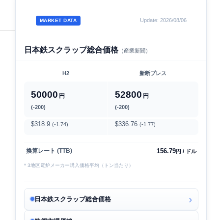
Update: 2026/08/06
MARKET DATA
日本鉄スクラップ総合価格
（産業新聞）
H2
新断プレス
50000
52800
円
円
(-200)
(-200)
$318.9
$336.76
(-1.74)
(-1.77)
156.79
換算レート (TTB)
円 / ドル
* 3地区電炉メーカー購入価格平均（トン当たり）
日本鉄スクラップ総合価格