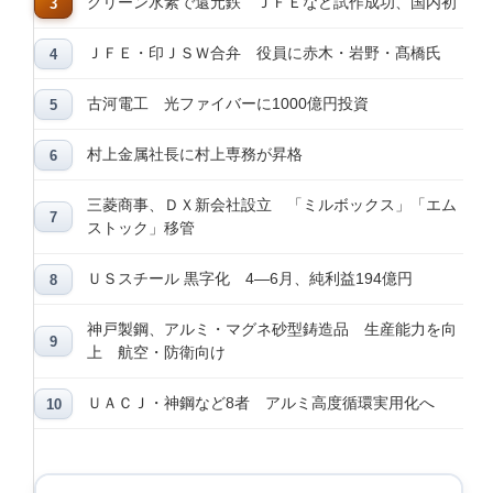
グリーン水素で還元鉄 ＪＦＥなど試作成功、国内初
ＪＦＥ・印ＪＳＷ合弁 役員に赤木・岩野・髙橋氏
古河電工 光ファイバーに1000億円投資
村上金属社長に村上専務が昇格
三菱商事、ＤＸ新会社設立 「ミルボックス」「エム
ストック」移管
ＵＳスチール 黒字化 4―6月、純利益194億円
神戸製鋼、アルミ・マグネ砂型鋳造品 生産能力を向
上 航空・防衛向け
ＵＡＣＪ・神鋼など8者 アルミ高度循環実用化へ