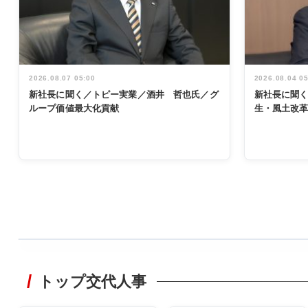
2026.08.07 05:00
2026.08.04 0
新社長に聞く／トピー実業／酒井 哲也氏／グ
新社長に聞
ループ価値最大化貢献
生・風土改
WORKING
STYLE
トップ交代人事
非鉄業界で
働く／女性