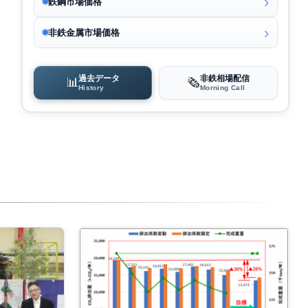
鉄鋼市場価格
非鉄金属市場価格
過去データ
非鉄相場配信
📊
🗞️
History
Morning Call