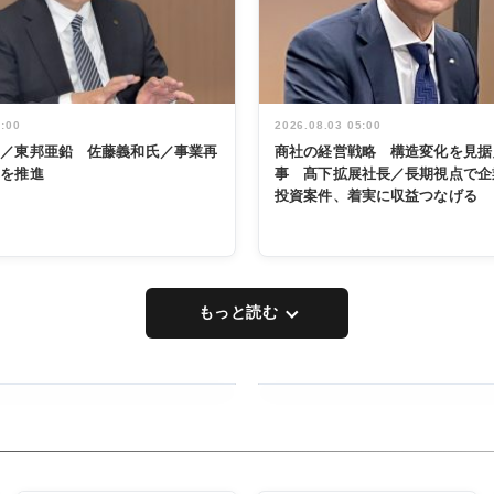
5:00
2026.08.03 05:00
く／東邦亜鉛 佐藤義和氏／事業再
商社の経営戦略 構造変化を見据
革を推進
事 髙下拡展社長／長期視点で企
投資案件、着実に収益つなげる
もっと読む
RECYCLING
タックトレー
ディング 創
立30周年記