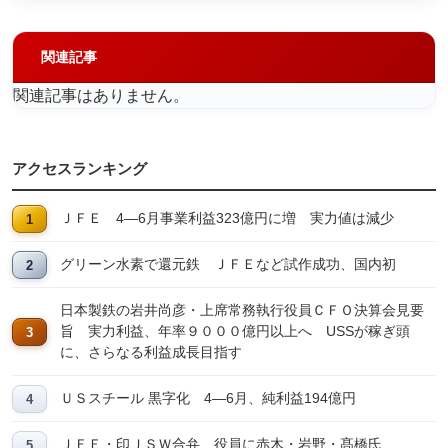
関連記事
関連記事はありません。
アクセスランキング
ＪＦＥ 4―6月事業利益323億円に増 実力値は減少
グリーン水素で還元鉄 ＪＦＥなど試作成功、国内初
日本製鉄の岩井尚彦・上席常務執行役員ＣＦＯ決算会見要
旨 実力利益、年率９０００億円以上へ USSが稼ぎ頭
に、さらなる利益成長目指す
ＵＳスチール 黒字化 4―6月、純利益194億円
ＪＦＥ・印ＪＳＷ合弁 役員に赤木・岩野・髙橋氏