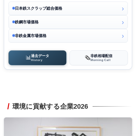
日本鉄スクラップ総合価格
鉄鋼市場価格
非鉄金属市場価格
過去データ
非鉄相場配信
📊
🗞️
History
Morning Call
環境に貢献する企業2026