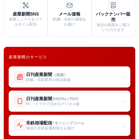
産業新聞SNS
メール速報
バックナンバー販
最新ニュースをリア
鉄鋼・非鉄の速報を
売
ルタイム配信
お届け
過去の紙面をご購入
いただけます
産業新聞のサービス
日刊産業新聞
（紙版）
→
鉄鋼・非鉄業界の総合紙面
日刊産業新聞
DIGITAL+TEXT
→
PC・スマホで読めるデジタル版
非鉄相場配信
/ モーニングコール
→
毎朝の非鉄金属相場をお届け