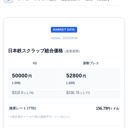
MARKET DATA
Update: 2026/08/06
日本鉄スクラップ総合価格
（産業新聞）
H2
新断プレス
50000
52800
円
円
(-200)
(-200)
$318.9
$336.76
(-1.74)
(-1.77)
156.79
換算レート (TTB)
円 / ドル
* 3地区電炉メーカー購入価格平均（トン当たり）