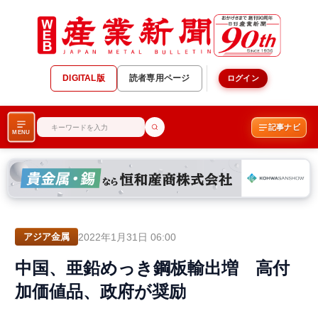
DIGITAL版
読者専用ページ
ログイン
記事ナビ
MENU
2022年1月31日 06:00
アジア金属
中国、亜鉛めっき鋼板輸出増 高付
加価値品、政府が奨励