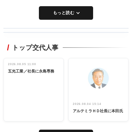
もっと読む
WORKING
RECYCLING
STYLE
トップ交代人事
タックトレー
非鉄業界で
ディング 創
働く／女性
立30周年記念
管理職編
祝う 業界関
インタビュ
2026.08.05 11:00
INTERVIEW
INTERVIEW
係者ら220人
ー／社内ア
五光工業／社長に永島専務
出席
イデア発掘
し形に
2026.08.04 15:14
アルテミラＨＤ社長に本田氏