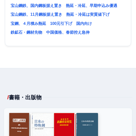
宝山鋼鉄、国内鋼板据え置き 熱延・冷延、早期申込み優遇
宝山鋼鉄、11月鋼板据え置き 熱延・冷延は実質値下げ
宝鋼、４月積み熱延 100元引下げ 国内向け
鉄鉱石・鋼材先物 中国価格、春節控え急伸
書籍・出版物