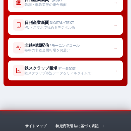
→
鉄鋼・非鉄業界の総合紙面
日刊産業新聞
DIGITAL+TEXT
→
PC・スマホで読めるデジタル版
非鉄相場配信
/ モーニングコール
→
毎朝の非鉄金属相場をお届け
鉄スクラップ相場
データ配信
→
鉄スクラップ市況データをリアルタイムで
サイトマップ
特定商取引法に基づく表記