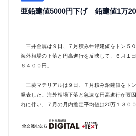
亜鉛建値5000円下げ 鉛建値1万20
三井金属は９日、７月積み亜鉛建値をトン５０
海外相場の下落と円高進行を反映して、６月１日
６４００円。
三菱マテリアルは９日、７月積み鉛建値をトン
発表した。海外相場下落と急速な円高進行が要因
れに伴い、７月の月内推定平均値は20万１３０