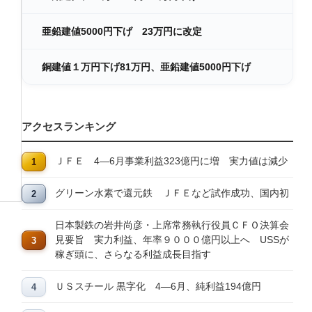
亜鉛建値5000円下げ 23万円に改定
銅建値１万円下げ81万円、亜鉛建値5000円下げ
アクセスランキング
ＪＦＥ 4―6月事業利益323億円に増 実力値は減少
グリーン水素で還元鉄 ＪＦＥなど試作成功、国内初
日本製鉄の岩井尚彦・上席常務執行役員ＣＦＯ決算会
見要旨 実力利益、年率９０００億円以上へ USSが
稼ぎ頭に、さらなる利益成長目指す
ＵＳスチール 黒字化 4―6月、純利益194億円