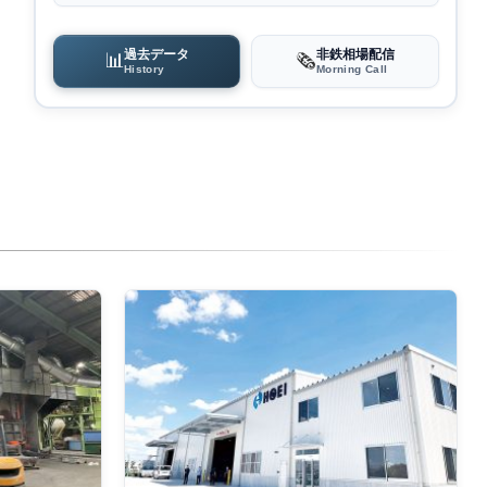
過去データ
非鉄相場配信
📊
🗞️
History
Morning Call