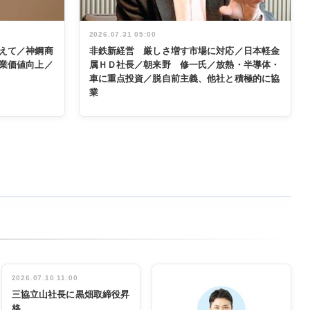
2026.07.31 05:00
えて／神鋼商
非鉄新経営 厳しさ増す市場に対応／日本軽金
業価値向上／
属ＨＤ社長／朝来野 修一氏／放熱・半導体・
車に重点投資／脱自前主義、他社と積極的に協
業
2026.07.10 11:00
三協立山社長に黒畑取締役昇
格