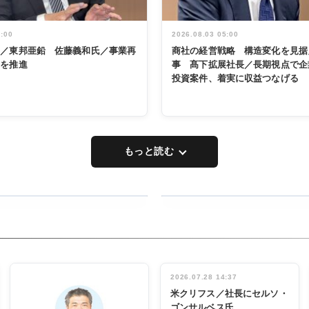
5:00
2026.08.03 05:00
く／東邦亜鉛 佐藤義和氏／事業再
商社の経営戦略 構造変化を見据
革を推進
事 髙下拡展社長／長期視点で企
投資案件、着実に収益つなげる
もっと読む
RECYCLING
タックトレー
ディング 創
立30周年記
INTERVIEW
念祝う 業界
2026.07.28 14:37
関係者ら220
米クリフス／社長にセルソ・
人出席
ゴンサルベス氏