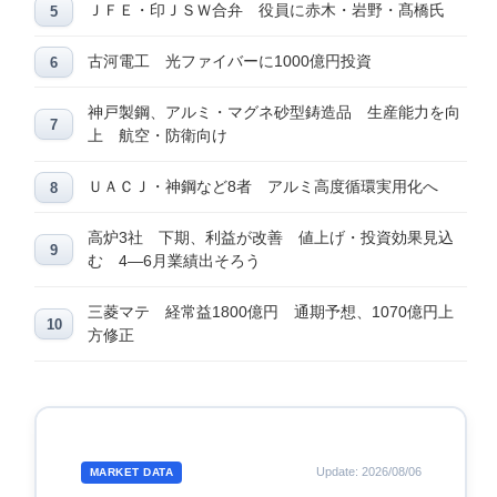
ＪＦＥ・印ＪＳＷ合弁 役員に赤木・岩野・髙橋氏
古河電工 光ファイバーに1000億円投資
神戸製鋼、アルミ・マグネ砂型鋳造品 生産能力を向
上 航空・防衛向け
ＵＡＣＪ・神鋼など8者 アルミ高度循環実用化へ
高炉3社 下期、利益が改善 値上げ・投資効果見込
む 4―6月業績出そろう
三菱マテ 経常益1800億円 通期予想、1070億円上
方修正
Update: 2026/08/06
MARKET DATA