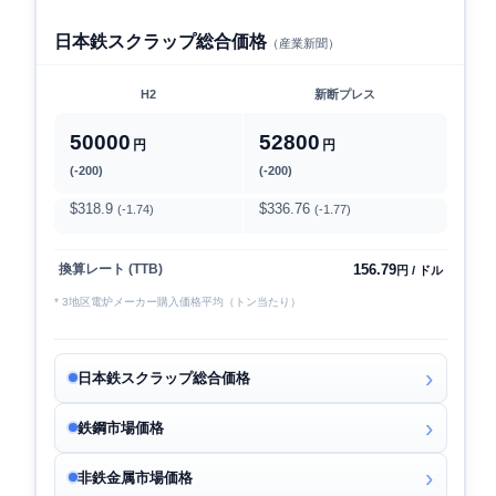
日本鉄スクラップ総合価格
（産業新聞）
H2
新断プレス
50000
52800
円
円
(-200)
(-200)
$318.9
$336.76
(-1.74)
(-1.77)
156.79
換算レート (TTB)
円 / ドル
* 3地区電炉メーカー購入価格平均（トン当たり）
日本鉄スクラップ総合価格
鉄鋼市場価格
非鉄金属市場価格