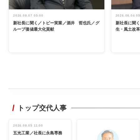
2026.08.07 05:00
2026.08.04 0
新社長に聞く／トピー実業／酒井 哲也氏／グ
新社長に聞
ループ価値最大化貢献
生・風土改
WORKING
STYLE
トップ交代人事
非鉄業界で
働く／女性
管理職編
2026.08.05 11:00
INTERVIEW
インタビュ
五光工業／社長に永島専務
ー／社内ア