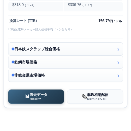
$318.9
$336.76
(-1.74)
(-1.77)
156.79
換算レート (TTB)
円 / ドル
* 3地区電炉メーカー購入価格平均（トン当たり）
日本鉄スクラップ総合価格
鉄鋼市場価格
非鉄金属市場価格
過去データ
非鉄相場配信
📊
🗞️
History
Morning Call