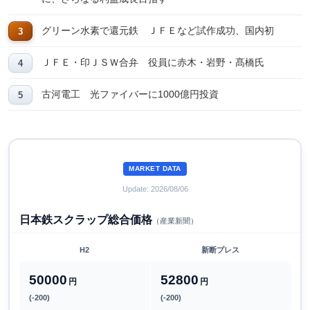
グリーン水素で還元鉄 ＪＦＥなど試作成功、国内初
ＪＦＥ・印ＪＳＷ合弁 役員に赤木・岩野・髙橋氏
古河電工 光ファイバーに1000億円投資
MARKET DATA
Update: 2026/08/06
日本鉄スクラップ総合価格
（産業新聞）
H2
新断プレス
50000
52800
円
円
(-200)
(-200)