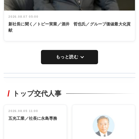
2026.08.07 05:00
新社長に聞く／トピー実業／酒井 哲也氏／グループ価値最大化貢
献
もっと読む
WORKING
RECYCLING
STYLE
トップ交代人事
タックトレー
非鉄業界で
ディング 創
働く／女性
立30周年記念
管理職編
祝う 業界関
インタビュ
2026.08.05 11:00
INTERVIEW
INTERVIEW
係者ら220人
ー／社内ア
五光工業／社長に永島専務
出席
イデア発掘
し形に