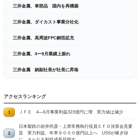
三井金属、車部品 国内を再構築
三井金属、ダイカスト事業分社化
三井金属、高周波FPC銅箔拡充
三井金属、4ー9月業績上振れ
三井金属 納副社長が社長に昇格
アクセスランキング
ＪＦＥ 4―6月事業利益323億円に増 実力値は減少
日本製鉄の岩井尚彦・上席常務執行役員ＣＦＯ決算会見要
旨 実力利益、年率９０００億円以上へ USSが稼ぎ頭
に、さらなる利益成長目指す