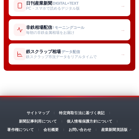
日刊産業新聞
DIGITAL+TEXT
→
PC・スマホで読めるデジタル版
非鉄相場配信
/ モーニングコール
→
毎朝の非鉄金属相場をお届け
鉄スクラップ相場
データ配信
→
鉄スクラップ市況データをリアルタイムで
サイトマップ
特定商取引法に基づく表記
新聞記事利用について
個人情報保護方針について
著作権について
会社概要
お問い合わせ
産業新聞英語版