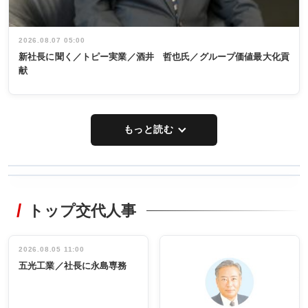
2026.08.07 05:00
新社長に聞く／トピー実業／酒井 哲也氏／グループ価値最大化貢
献
もっと読む
WORKING
RECYCLING
STYLE
トップ交代人事
タックトレー
非鉄業界で
ディング 創
働く／女性
立30周年記念
管理職編
祝う 業界関
インタビュ
2026.08.05 11:00
INTERVIEW
INTERVIEW
係者ら220人
ー／社内ア
五光工業／社長に永島専務
出席
イデア発掘
し形に