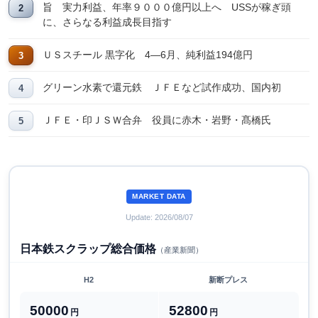
旨 実力利益、年率９０００億円以上へ USSが稼ぎ頭
に、さらなる利益成長目指す
ＵＳスチール 黒字化 4―6月、純利益194億円
グリーン水素で還元鉄 ＪＦＥなど試作成功、国内初
ＪＦＥ・印ＪＳＷ合弁 役員に赤木・岩野・髙橋氏
MARKET DATA
Update: 2026/08/07
日本鉄スクラップ総合価格
（産業新聞）
H2
新断プレス
50000
52800
円
円