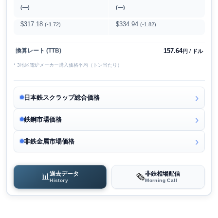
(―)
(―)
$317.18
$334.94
(-1.72)
(-1.82)
157.64
換算レート (TTB)
円 / ドル
* 3地区電炉メーカー購入価格平均（トン当たり）
日本鉄スクラップ総合価格
鉄鋼市場価格
非鉄金属市場価格
過去データ
非鉄相場配信
📊
🗞️
History
Morning Call