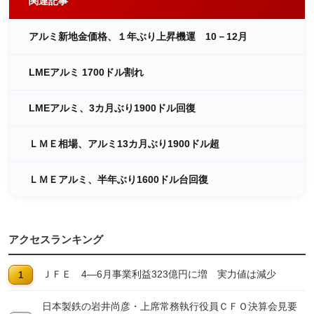
関連記事
アルミ新地金価格、１年ぶり上昇機運 10－12月
LMEアルミ 1700ドル割れ
LMEアルミ、3カ月ぶり1900ドル回復
ＬＭＥ相場、アルミ13カ月ぶり1900ドル超
ＬＭＥアルミ、半年ぶり1600ドル台回復
アクセスランキング
ＪＦＥ 4―6月事業利益323億円に増 実力値は減少
日本製鉄の岩井尚彦・上席常務執行役員ＣＦＯ決算会見要