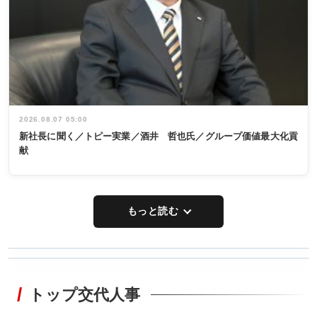
2026.08.07 05:00
新社長に聞く／トピー実業／酒井 哲也氏／グループ価値最大化貢
献
もっと読む
WORKING
RECYCLING
STYLE
トップ交代人事
タックトレー
非鉄業界で
ディング 創
働く／女性