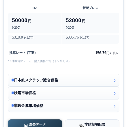
H2
新断プレス
50000
52800
円
円
(-200)
(-200)
$318.9
$336.76
(-1.74)
(-1.77)
156.79
換算レート (TTB)
円 / ドル
* 3地区電炉メーカー購入価格平均（トン当たり）
日本鉄スクラップ総合価格
鉄鋼市場価格
非鉄金属市場価格
過去データ
非鉄相場配信
📊
🗞️