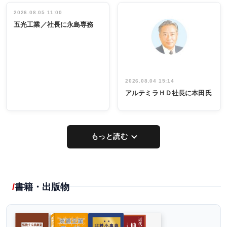
立30周年記念
管理職編
祝う 業界関
インタビュ
2026.08.05 11:00
INTERVIEW
INTERVIEW
係者ら220人
ー／社内ア
五光工業／社長に永島専務
出席
イデア発掘
し形に
2026.08.04 15:14
アルテミラＨＤ社長に本田氏
もっと読む
書籍・出版物