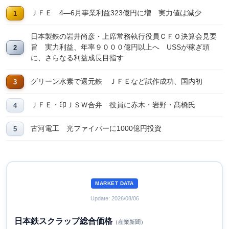
ＪＦＥ 4―6月事業利益323億円に増 実力値は減少
日本製鉄の岩井尚彦・上席常務執行役員ＣＦＯ決算会見要
旨 実力利益、年率９０００億円以上へ USSが稼ぎ頭
に、さらなる利益成長目指す
グリーン水素で還元鉄 ＪＦＥなど試作成功、国内初
ＪＦＥ・印ＪＳＷ合弁 役員に赤木・岩野・髙橋氏
古河電工 光ファイバーに1000億円投資
MARKET DATA
Update: 2026/08/06
日本鉄スクラップ総合価格
（産業新聞）