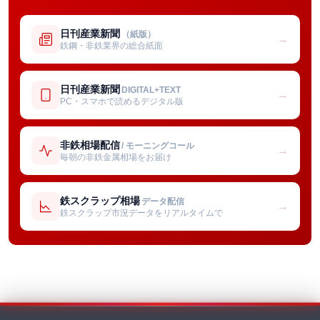
日刊産業新聞
（紙版）
→
鉄鋼・非鉄業界の総合紙面
日刊産業新聞
DIGITAL+TEXT
→
PC・スマホで読めるデジタル版
非鉄相場配信
/ モーニングコール
→
毎朝の非鉄金属相場をお届け
鉄スクラップ相場
データ配信
→
鉄スクラップ市況データをリアルタイムで