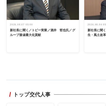
2026.08.07 05:00
2026.08.04 0
新社長に聞く／トピー実業／酒井 哲也氏／グ
新社長に聞
ループ価値最大化貢献
生・風土改
WORKING
STYLE
トップ交代人事
非鉄業界で
働く／女性