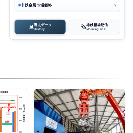
非鉄金属市場価格
過去データ
非鉄相場配信
📊
🗞️
History
Morning Call