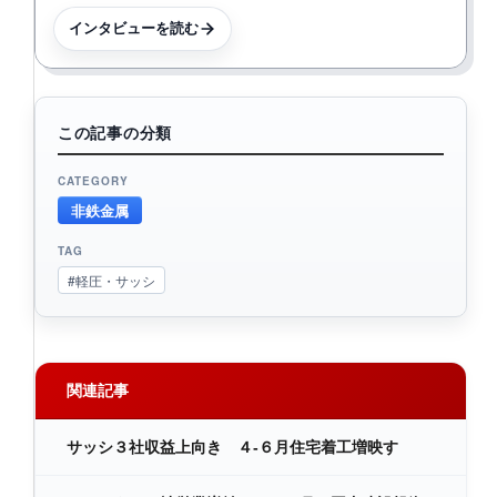
インタビューを読む
この記事の分類
CATEGORY
非鉄金属
TAG
#軽圧・サッシ
関連記事
サッシ３社収益上向き ４-６月住宅着工増映す