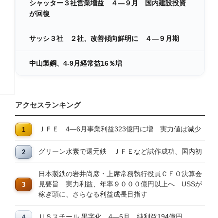
シャッター３社営業増益 ４―９月 国内建設投資
が回復
サッシ３社 ２社、改善傾向鮮明に ４―９月期
中山製鋼、4-9月経常益16％増
アクセスランキング
ＪＦＥ 4―6月事業利益323億円に増 実力値は減少
グリーン水素で還元鉄 ＪＦＥなど試作成功、国内初
日本製鉄の岩井尚彦・上席常務執行役員ＣＦＯ決算会
見要旨 実力利益、年率９０００億円以上へ USSが
稼ぎ頭に、さらなる利益成長目指す
ＵＳスチール 黒字化 4―6月、純利益194億円