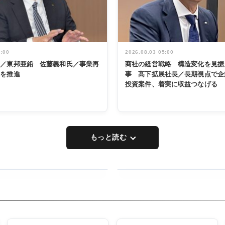
5:00
2026.08.03 05:00
く／東邦亜鉛 佐藤義和氏／事業再
商社の経営戦略 構造変化を見据
革を推進
事 髙下拡展社長／長期視点で企
投資案件、着実に収益つなげる
もっと読む
RECYCLING
タックトレー
ディング 創
立30周年記
INTERVIEW