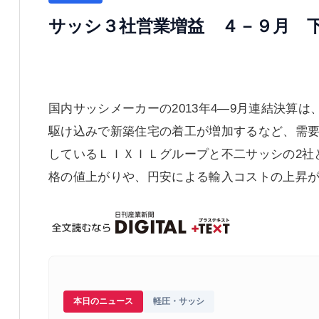
サッシ３社営業増益 ４－９月 
国内サッシメーカーの2013年4―9月連結決算
駆け込みで新築住宅の着工が増加するなど、需
しているＬＩＸＩＬグループと不二サッシの2社
格の値上がりや、円安による輸入コストの上昇
本日のニュース
軽圧・サッシ