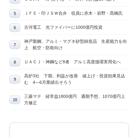
ＪＦＥ・印ＪＳＷ合弁 役員に赤木・岩野・髙橋氏
古河電工 光ファイバーに1000億円投資
神戸製鋼、アルミ・マグネ砂型鋳造品 生産能力を向
上 航空・防衛向け
ＵＡＣＪ・神鋼など8者 アルミ高度循環実用化へ
高炉3社 下期、利益が改善 値上げ・投資効果見込
む 4―6月業績出そろう
三菱マテ 経常益1800億円 通期予想、1070億円上
方修正