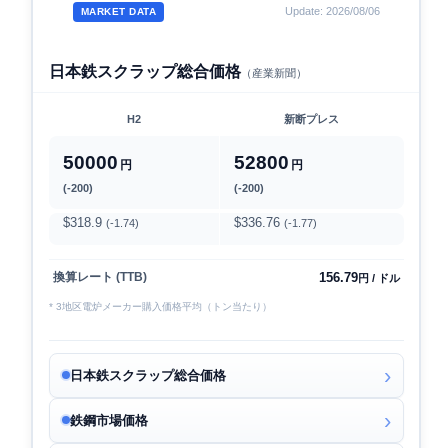
Update: 2026/08/06
MARKET DATA
日本鉄スクラップ総合価格
（産業新聞）
H2
新断プレス
50000
52800
円
円
(-200)
(-200)
$318.9
$336.76
(-1.74)
(-1.77)
156.79
換算レート (TTB)
円 / ドル
* 3地区電炉メーカー購入価格平均（トン当たり）
日本鉄スクラップ総合価格
鉄鋼市場価格