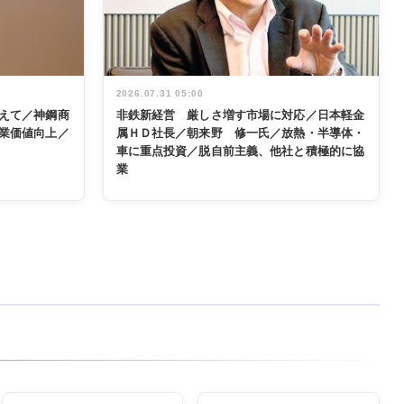
2026.07.31 05:00
えて／神鋼商
非鉄新経営 厳しさ増す市場に対応／日本軽金
業価値向上／
属ＨＤ社長／朝来野 修一氏／放熱・半導体・
車に重点投資／脱自前主義、他社と積極的に協
業