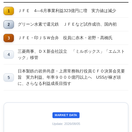
ＪＦＥ 4―6月事業利益323億円に増 実力値は減少
グリーン水素で還元鉄 ＪＦＥなど試作成功、国内初
ＪＦＥ・印ＪＳＷ合弁 役員に赤木・岩野・髙橋氏
三菱商事、ＤＸ新会社設立 「ミルボックス」「エムスト
ック」移管
日本製鉄の岩井尚彦・上席常務執行役員ＣＦＯ決算会見要
旨 実力利益、年率９０００億円以上へ USSが稼ぎ頭
に、さらなる利益成長目指す
MARKET DATA
Update: 2026/08/05