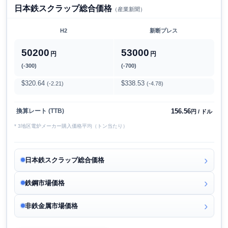
日本鉄スクラップ総合価格
（産業新聞）
H2
新断プレス
50200
53000
円
円
(-300)
(-700)
$320.64
$338.53
(-2.21)
(-4.78)
156.56
換算レート (TTB)
円 / ドル
* 3地区電炉メーカー購入価格平均（トン当たり）
日本鉄スクラップ総合価格
鉄鋼市場価格
非鉄金属市場価格