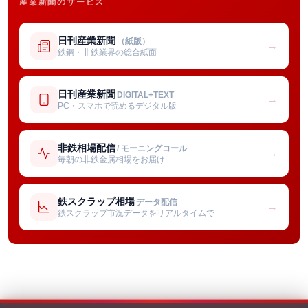
産業新聞のサービス
日刊産業新聞
（紙版）
→
鉄鋼・非鉄業界の総合紙面
日刊産業新聞
DIGITAL+TEXT
→
PC・スマホで読めるデジタル版
非鉄相場配信
/ モーニングコール
→
毎朝の非鉄金属相場をお届け
鉄スクラップ相場
データ配信
→
鉄スクラップ市況データをリアルタイムで