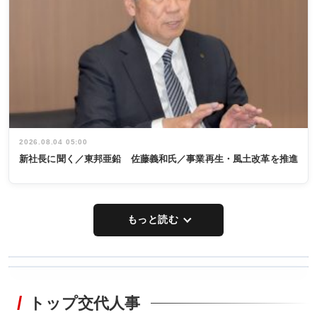
2026.08.04 05:00
新社長に聞く／東邦亜鉛 佐藤義和氏／事業再生・風土改革を推進
もっと読む
WORKING
RECYCLING
STYLE
トップ交代人事
タックトレー
非鉄業界で
ディング 創