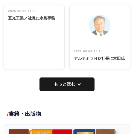
働く／女性
立30周年記念
管理職編
祝う 業界関
インタビュ
2026.08.05 11:00
INTERVIEW
INTERVIEW
係者ら220人
ー／社内ア
五光工業／社長に永島専務
出席
イデア発掘
し形に
2026.08.04 15:14
アルテミラＨＤ社長に本田氏
もっと読む
書籍・出版物