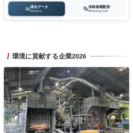
過去データ
非鉄相場配信
📊
🗞️
History
Morning Call
環境に貢献する企業2026