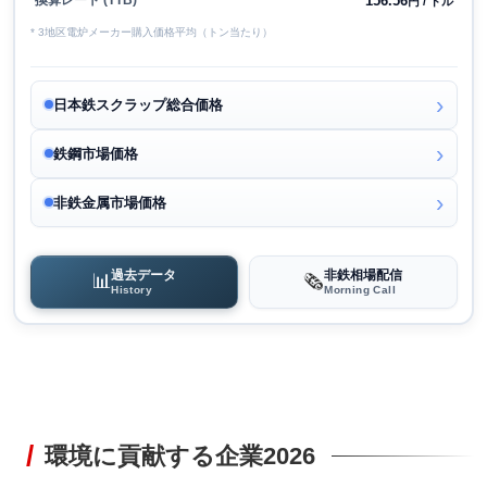
156.56
換算レート (TTB)
円 / ドル
* 3地区電炉メーカー購入価格平均（トン当たり）
日本鉄スクラップ総合価格
鉄鋼市場価格
非鉄金属市場価格
過去データ
非鉄相場配信
📊
🗞️
History
Morning Call
環境に貢献する企業2026