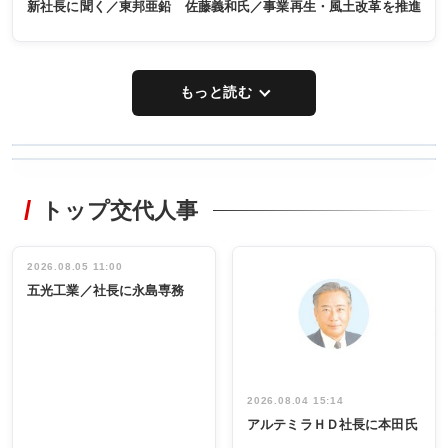
新社長に聞く／東邦亜鉛 佐藤義和氏／事業再生・風土改革を推進
もっと読む
WORKING
RECYCLING
STYLE
トップ交代人事
タックトレー
非鉄業界で
ディング 創
働く／女性
立30周年記念
管理職編
祝う 業界関
インタビュ
2026.08.05 11:00
INTERVIEW
INTERVIEW
係者ら220人
ー／社内ア
五光工業／社長に永島専務
出席
イデア発掘
し形に
2026.08.04 15:14
アルテミラＨＤ社長に本田氏