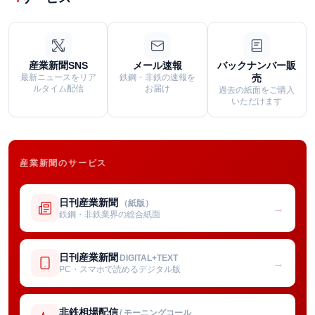
産業新聞SNS
メール速報
バックナンバー販
最新ニュースをリア
鉄鋼・非鉄の速報を
売
ルタイム配信
お届け
過去の紙面をご購入
いただけます
産業新聞のサービス
日刊産業新聞
（紙版）
→
鉄鋼・非鉄業界の総合紙面
日刊産業新聞
DIGITAL+TEXT
→
PC・スマホで読めるデジタル版
非鉄相場配信
/ モーニングコール