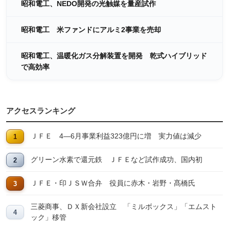
昭和電工、NEDO開発の光触媒を量産試作
昭和電工 米ファンドにアルミ2事業を売却
昭和電工、温暖化ガス分解装置を開発 乾式ハイブリッド
で高効率
アクセスランキング
ＪＦＥ 4―6月事業利益323億円に増 実力値は減少
グリーン水素で還元鉄 ＪＦＥなど試作成功、国内初
ＪＦＥ・印ＪＳＷ合弁 役員に赤木・岩野・髙橋氏
三菱商事、ＤＸ新会社設立 「ミルボックス」「エムスト
ック」移管