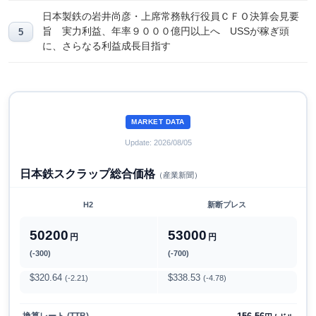
日本製鉄の岩井尚彦・上席常務執行役員ＣＦＯ決算会見要
旨 実力利益、年率９０００億円以上へ USSが稼ぎ頭
に、さらなる利益成長目指す
MARKET DATA
Update: 2026/08/05
日本鉄スクラップ総合価格
（産業新聞）
H2
新断プレス
50200
53000
円
円
(-300)
(-700)
$320.64
$338.53
(-2.21)
(-4.78)