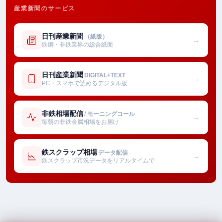
産業新聞のサービス
日刊産業新聞
（紙版）
→
鉄鋼・非鉄業界の総合紙面
日刊産業新聞
DIGITAL+TEXT
→
PC・スマホで読めるデジタル版
非鉄相場配信
/ モーニングコール
→
毎朝の非鉄金属相場をお届け
鉄スクラップ相場
データ配信
→
鉄スクラップ市況データをリアルタイムで