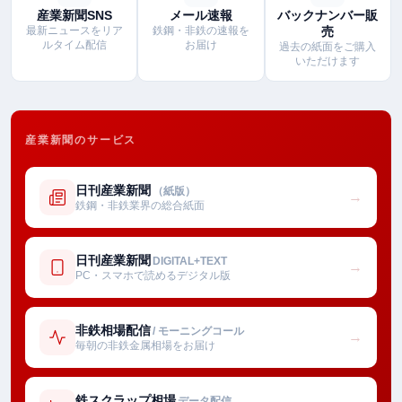
産業新聞SNS
メール速報
バックナンバー販
最新ニュースをリア
鉄鋼・非鉄の速報を
売
ルタイム配信
お届け
過去の紙面をご購入
いただけます
産業新聞のサービス
日刊産業新聞
（紙版）
→
鉄鋼・非鉄業界の総合紙面
日刊産業新聞
DIGITAL+TEXT
→
PC・スマホで読めるデジタル版
非鉄相場配信
/ モーニングコール
→
毎朝の非鉄金属相場をお届け
鉄スクラップ相場
データ配信