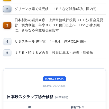
グリーン水素で還元鉄 ＪＦＥなど試作成功、国内初
日本製鉄の岩井尚彦・上席常務執行役員ＣＦＯ決算会見要
旨 実力利益、年率９０００億円以上へ USSが稼ぎ頭
に、さらなる利益成長目指す
ＵＳスチール 黒字化 4―6月、純利益194億円
ＪＦＥ・印ＪＳＷ合弁 役員に赤木・岩野・髙橋氏
MARKET DATA
Update: 2026/08/06
日本鉄スクラップ総合価格
（産業新聞）
H2
新断プレス