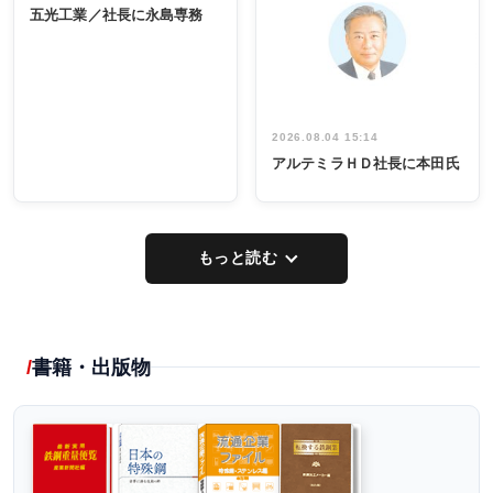
係者ら220人
ー／社内ア
五光工業／社長に永島専務
出席
イデア発掘
し形に
2026.08.04 15:14
アルテミラＨＤ社長に本田氏
もっと読む
書籍・出版物