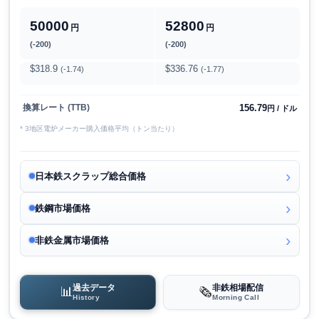
50000
52800
円
円
(-200)
(-200)
$318.9
$336.76
(-1.74)
(-1.77)
156.79
換算レート (TTB)
円 / ドル
* 3地区電炉メーカー購入価格平均（トン当たり）
日本鉄スクラップ総合価格
鉄鋼市場価格
非鉄金属市場価格
過去データ
非鉄相場配信
📊
🗞️
History
Morning Call