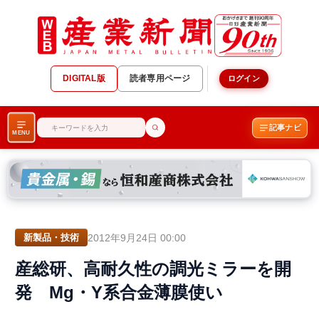
DIGITAL版
読者専用ページ
ログイン
記事ナビ
MENU
2012年9月24日 00:00
新製品・技術
産総研、高耐久性の調光ミラーを開
発 Mg・Y系合金薄膜使い