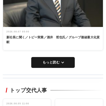
2026.08.07 05:00
新社長に聞く／トピー実業／酒井 哲也氏／グループ価値最大化貢
献
もっと読む
WORKING
RECYCLING
STYLE
トップ交代人事
タックトレー
非鉄業界で
ディング 創
働く／女性
立30周年記念
管理職編
祝う 業界関
インタビュ
2026.08.05 11:00
INTERVIEW
INTERVIEW