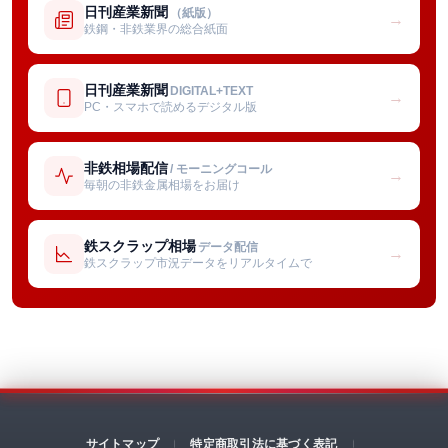
日刊産業新聞
（紙版）
→
鉄鋼・非鉄業界の総合紙面
日刊産業新聞
DIGITAL+TEXT
→
PC・スマホで読めるデジタル版
非鉄相場配信
/ モーニングコール
→
毎朝の非鉄金属相場をお届け
鉄スクラップ相場
データ配信
→
鉄スクラップ市況データをリアルタイムで
サイトマップ
特定商取引法に基づく表記