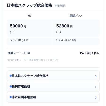
日本鉄スクラップ総合価格
（産業新聞）
H2
新断プレス
50000
52800
円
円
(―)
(―)
$317.18
$334.94
(-1.72)
(-1.82)
157.64
換算レート (TTB)
円 / ドル
* 3地区電炉メーカー購入価格平均（トン当たり）
日本鉄スクラップ総合価格
鉄鋼市場価格
非鉄金属市場価格