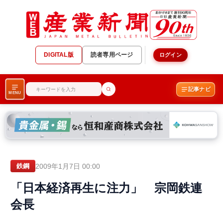
DIGITAL版
読者専用ページ
ログイン
記事ナビ
MENU
2009年1月7日 00:00
鉄鋼
「日本経済再生に注力」 宗岡鉄連
会長