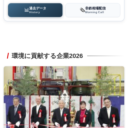
過去データ
非鉄相場配信
📊
🗞️
History
Morning Call
環境に貢献する企業2026