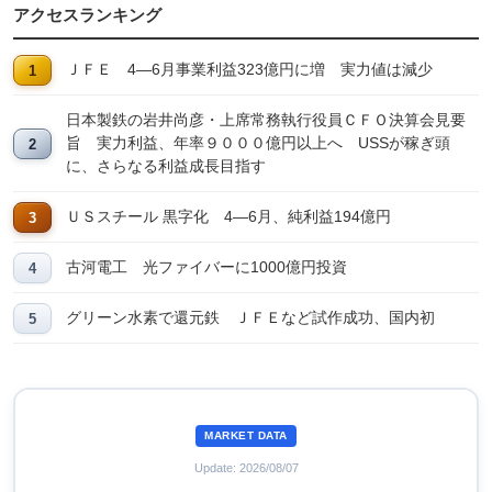
アクセスランキング
ＪＦＥ 4―6月事業利益323億円に増 実力値は減少
日本製鉄の岩井尚彦・上席常務執行役員ＣＦＯ決算会見要
旨 実力利益、年率９０００億円以上へ USSが稼ぎ頭
に、さらなる利益成長目指す
ＵＳスチール 黒字化 4―6月、純利益194億円
古河電工 光ファイバーに1000億円投資
グリーン水素で還元鉄 ＪＦＥなど試作成功、国内初
MARKET DATA
Update: 2026/08/07