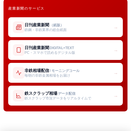
産業新聞のサービス
日刊産業新聞
（紙版）
→
鉄鋼・非鉄業界の総合紙面
日刊産業新聞
DIGITAL+TEXT
→
PC・スマホで読めるデジタル版
非鉄相場配信
/ モーニングコール
→
毎朝の非鉄金属相場をお届け
鉄スクラップ相場
データ配信
→
鉄スクラップ市況データをリアルタイムで