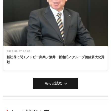
2026.08.07 05:00
新社長に聞く／トピー実業／酒井 哲也氏／グループ価値最大化貢
献
もっと読む
WORKING
RECYCLING
STYLE