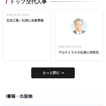
トップ交代人事
タックトレー
非鉄業界で
ディング 創
働く／女性
立30周年記念
管理職編
祝う 業界関
インタビュ
2026.08.05 11:00
INTERVIEW
INTERVIEW
係者ら220人
ー／社内ア
五光工業／社長に永島専務
出席
イデア発掘
し形に
2026.08.04 15:14
アルテミラＨＤ社長に本田氏
もっと読む
書籍・出版物