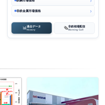
鉄鋼市場価格
非鉄金属市場価格
過去データ
非鉄相場配信
📊
🗞️
History
Morning Call