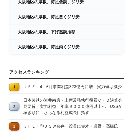
大阪地区の厚板、荷足低調、ジリ安
大阪地区の厚板、荷足悪くジリ安
大阪地区の厚板、下げ基調推移
大阪地区の厚板、荷足鈍くジリ安
アクセスランキング
ＪＦＥ 4―6月事業利益323億円に増 実力値は減少
日本製鉄の岩井尚彦・上席常務執行役員ＣＦＯ決算会
見要旨 実力利益、年率９０００億円以上へ USSが
稼ぎ頭に、さらなる利益成長目指す
ＪＦＥ・印ＪＳＷ合弁 役員に赤木・岩野・髙橋氏