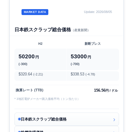
Update: 2026/08/05
MARKET DATA
日本鉄スクラップ総合価格
（産業新聞）
H2
新断プレス
50200
53000
円
円
(-300)
(-700)
$320.64
$338.53
(-2.21)
(-4.78)
156.56
換算レート (TTB)
円 / ドル
* 3地区電炉メーカー購入価格平均（トン当たり）
日本鉄スクラップ総合価格