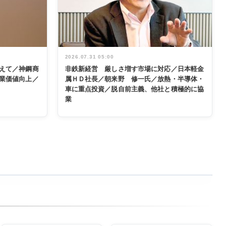
2026.07.31 05:00
えて／神鋼商
非鉄新経営 厳しさ増す市場に対応／日本軽金
業価値向上／
属ＨＤ社長／朝来野 修一氏／放熱・半導体・
車に重点投資／脱自前主義、他社と積極的に協
業