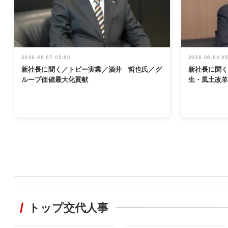
2026.08.07 05:00
2026.08.04 0
新社長に聞く／トピー実業／酒井 哲也氏／グ
新社長に聞
ループ価値最大化貢献
生・風土改
WORKING
STYLE
トップ交代人事
非鉄業界で
働く／女性