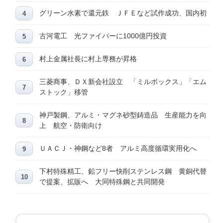
グリーン水素で還元鉄 ＪＦＥなど試作成功、国内初
古河電工 光ファイバーに1000億円投資
村上金属社長に村上専務が昇格
三菱商事、ＤＸ新会社設立 「ミルボックス」「エム
ストック」移管
神戸製鋼、アルミ・マグネ砂型鋳造品 生産能力を向
上 航空・防衛向け
ＵＡＣＪ・神鋼など8者 アルミ高度循環実用化へ
下村特殊精工、鉛フリー快削ステンレス鋼 黄銅代替
で提案、拡販へ 大同特殊鋼と共同開発