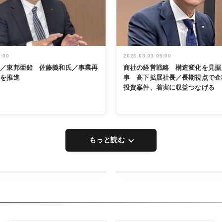
5:00
2026.08.03 05:00
く／東邦亜鉛 佐藤義和氏／事業再
商社の経営戦略 構造変化を見据
革を推進
事 髙下拡展社長／長期視点で企
投資案件、着実に収益つなげる
もっと読む
RECYCLING
タックトレー
ディング 創
立30周年記