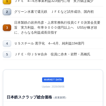
ＪＦＥ 4―6月事業利益323億円に増 実力値は減少
グリーン水素で還元鉄 ＪＦＥなど試作成功、国内初
日本製鉄の岩井尚彦・上席常務執行役員ＣＦＯ決算会見要
旨 実力利益、年率９０００億円以上へ USSが稼ぎ頭
に、さらなる利益成長目指す
ＵＳスチール 黒字化 4―6月、純利益194億円
ＪＦＥ・印ＪＳＷ合弁 役員に赤木・岩野・髙橋氏
MARKET DATA
Update: 2026/08/06
日本鉄スクラップ総合価格
（産業新聞）