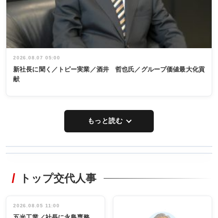
2026.08.07 05:00
新社長に聞く／トピー実業／酒井 哲也氏／グループ価値最大化貢
献
もっと読む
WORKING
RECYCLING
STYLE
トップ交代人事
タックトレー
非鉄業界で
ディング 創
働く／女性
立30周年記念
管理職編
祝う 業界関
インタビュ
2026.08.05 11:00
INTERVIEW
INTERVIEW
係者ら220人
ー／社内ア
五光工業／社長に永島専務