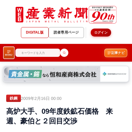
DIGITAL版
読者専用ページ
ログイン
記事ナビ
MENU
2009年2月16日 00:00
鉄鋼
高炉大手、09年度鉄鉱石価格 来
週、豪伯と２回目交渉