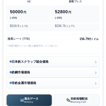
H2
新断プレス
50000
52800
円
円
(-200)
(-200)
$318.9
$336.76
(-1.74)
(-1.77)
156.79
換算レート (TTB)
円 / ドル
* 3地区電炉メーカー購入価格平均（トン当たり）
日本鉄スクラップ総合価格
鉄鋼市場価格
非鉄金属市場価格
過去データ
非鉄相場配信
📊
🗞️
History
Morning Call