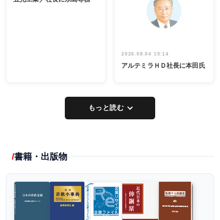
出席
イデア発掘
し形に
2026.08.04 15:14
アルテミラＨＤ社長に本田氏
もっと読む
書籍・出版物