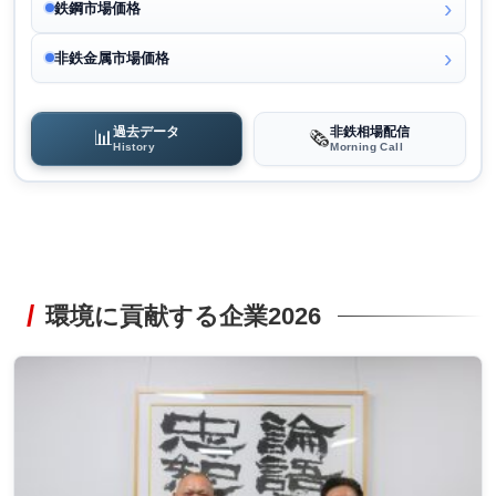
鉄鋼市場価格
非鉄金属市場価格
過去データ
非鉄相場配信
📊
🗞️
History
Morning Call
環境に貢献する企業2026