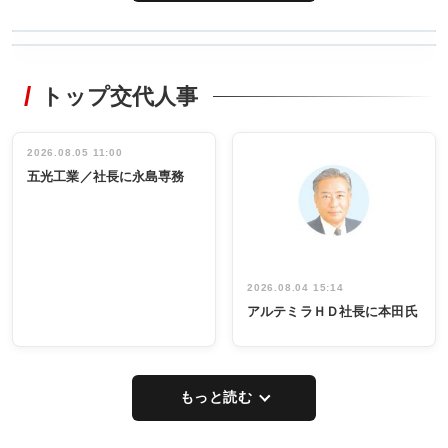
WORKING
RECYCLING
STYLE
トップ交代人事
タックトレー
非鉄業界で
ディング 創
働く／女性
立30周年記念
管理職編
祝う 業界関
インタビュ
2026.08.05 11:00
INTERVIEW
INTERVIEW
係者ら220人
ー／社内ア
五光工業／社長に永島専務
出席
イデア発掘
し形に
2026.08.04 15:14
アルテミラＨＤ社長に本田氏
もっと読む