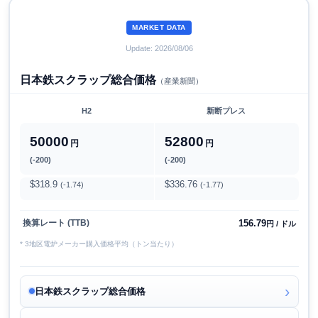
MARKET DATA
Update: 2026/08/06
日本鉄スクラップ総合価格
（産業新聞）
H2
新断プレス
50000
52800
円
円
(-200)
(-200)
$318.9
$336.76
(-1.74)
(-1.77)
156.79
換算レート (TTB)
円 / ドル
* 3地区電炉メーカー購入価格平均（トン当たり）
日本鉄スクラップ総合価格