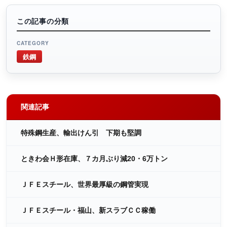
この記事の分類
CATEGORY
鉄鋼
関連記事
特殊鋼生産、輸出けん引 下期も堅調
ときわ会Ｈ形在庫、７カ月ぶり減20・6万トン
ＪＦＥスチール、世界最厚級の鋼管実現
ＪＦＥスチール・福山、新スラブＣＣ稼働