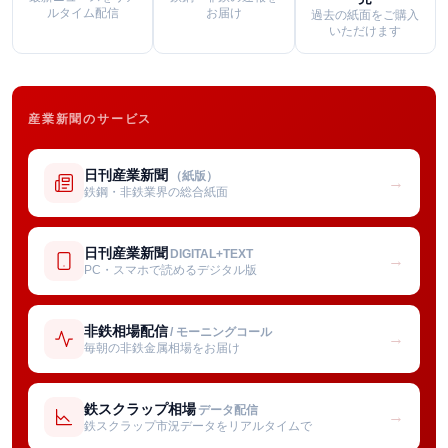
ルタイム配信
お届け
過去の紙面をご購入
いただけます
産業新聞のサービス
日刊産業新聞
（紙版）
→
鉄鋼・非鉄業界の総合紙面
日刊産業新聞
DIGITAL+TEXT
→
PC・スマホで読めるデジタル版
非鉄相場配信
/ モーニングコール
→
毎朝の非鉄金属相場をお届け
鉄スクラップ相場
データ配信
→
鉄スクラップ市況データをリアルタイムで