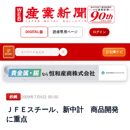
DIGITAL版
読者専用ページ
ログイン
記事ナビ
MENU
2009年7月6日 00:00
鉄鋼
ＪＦＥスチール、新中計 商品開発
に重点