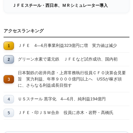
ＪＦＥスチール・西日本、ＭＲシミュレーター導入
アクセスランキング
ＪＦＥ 4―6月事業利益323億円に増 実力値は減少
グリーン水素で還元鉄 ＪＦＥなど試作成功、国内初
日本製鉄の岩井尚彦・上席常務執行役員ＣＦＯ決算会見要
旨 実力利益、年率９０００億円以上へ USSが稼ぎ頭
に、さらなる利益成長目指す
ＵＳスチール 黒字化 4―6月、純利益194億円
ＪＦＥ・印ＪＳＷ合弁 役員に赤木・岩野・髙橋氏