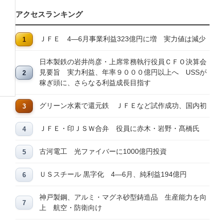
アクセスランキング
ＪＦＥ 4―6月事業利益323億円に増 実力値は減少
日本製鉄の岩井尚彦・上席常務執行役員ＣＦＯ決算会
見要旨 実力利益、年率９０００億円以上へ USSが
稼ぎ頭に、さらなる利益成長目指す
グリーン水素で還元鉄 ＪＦＥなど試作成功、国内初
ＪＦＥ・印ＪＳＷ合弁 役員に赤木・岩野・髙橋氏
古河電工 光ファイバーに1000億円投資
ＵＳスチール 黒字化 4―6月、純利益194億円
神戸製鋼、アルミ・マグネ砂型鋳造品 生産能力を向
上 航空・防衛向け