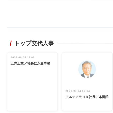
WORKING
STYLE
トップ交代人事
非鉄業界で
働く／女性
管理職編
2026.08.05 11:00
INTERVIEW
インタビュ
五光工業／社長に永島専務
ー／社内ア
イデア発掘
し形に
2026.08.04 15:14
アルテミラＨＤ社長に本田氏