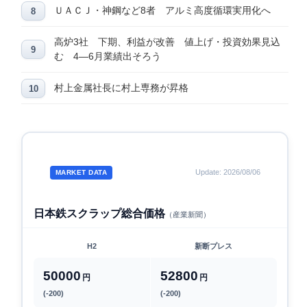
ＵＡＣＪ・神鋼など8者 アルミ高度循環実用化へ
高炉3社 下期、利益が改善 値上げ・投資効果見込
む 4―6月業績出そろう
村上金属社長に村上専務が昇格
Update: 2026/08/06
MARKET DATA
日本鉄スクラップ総合価格
（産業新聞）
H2
新断プレス
50000
52800
円
円
(-200)
(-200)