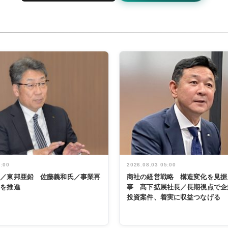
5:00
2026.08.03 05:00
く／東邦亜鉛 佐藤義和氏／事業再
商社の経営戦略 構造変化を見据
革を推進
事 髙下拡展社長／長期視点で企
投資案件、着実に収益つなげる