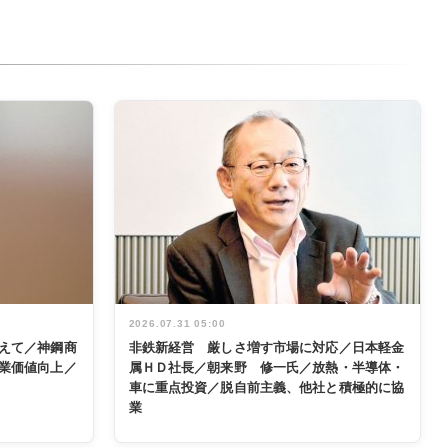
2026.07.31 05:00
えて／神鋼商
非鉄新経営 厳しさ増す市場に対応／日本軽金
業価値向上／
属ＨＤ社長／朝来野 修一氏／放熱・半導体・
車に重点投資／脱自前主義、他社と積極的に協
業