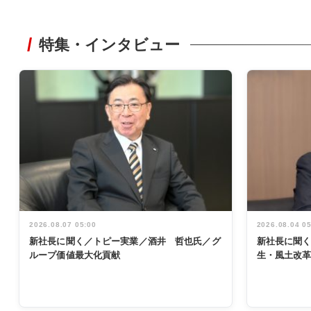
特集・インタビュー
2026.08.07 05:00
2026.08.04 0
新社長に聞く／トピー実業／酒井 哲也氏／グ
新社長に聞
ループ価値最大化貢献
生・風土改