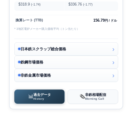
$318.9
$336.76
(-1.74)
(-1.77)
156.79
換算レート (TTB)
円 / ドル
* 3地区電炉メーカー購入価格平均（トン当たり）
日本鉄スクラップ総合価格
鉄鋼市場価格
非鉄金属市場価格
過去データ
非鉄相場配信
📊
🗞️
History
Morning Call