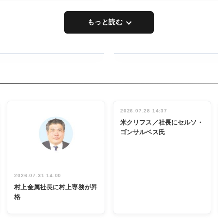
もっと読む
RECYCLING
タックトレー
ディング 創
立30周年記
INTERVIEW
念祝う 業界
2026.07.28 14:37
関係者ら220
米クリフス／社長にセルソ・
人出席
ゴンサルベス氏
2026.07.31 14:00
村上金属社長に村上専務が昇
格