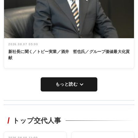
2026.08.07 05:00
新社長に聞く／トピー実業／酒井 哲也氏／グループ価値最大化貢
献
もっと読む
WORKING
RECYCLING
STYLE
トップ交代人事
タックトレー
非鉄業界で
ディング 創
働く／女性
立30周年記念
管理職編
祝う 業界関
2026.08.05 11:00