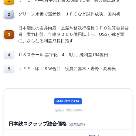
ＪＦＥ 4―6月事業利益323億円に増 実力値は減少
グリーン水素で還元鉄 ＪＦＥなど試作成功、国内初
日本製鉄の岩井尚彦・上席常務執行役員ＣＦＯ決算会見要
旨 実力利益、年率９０００億円以上へ USSが稼ぎ頭
に、さらなる利益成長目指す
ＵＳスチール 黒字化 4―6月、純利益194億円
ＪＦＥ・印ＪＳＷ合弁 役員に赤木・岩野・髙橋氏
MARKET DATA
Update: 2026/08/06
日本鉄スクラップ総合価格
（産業新聞）