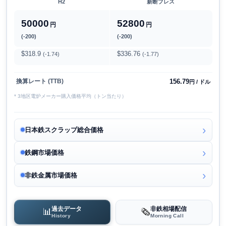
H2
新断プレス
50000
52800
円
円
(-200)
(-200)
$318.9
$336.76
(-1.74)
(-1.77)
156.79
換算レート (TTB)
円 / ドル
* 3地区電炉メーカー購入価格平均（トン当たり）
日本鉄スクラップ総合価格
鉄鋼市場価格
非鉄金属市場価格
過去データ
非鉄相場配信
📊
🗞️
History
Morning Call