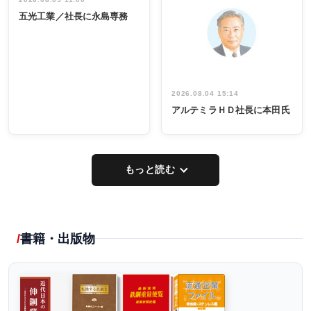
インタビュ
INTERVIEW
INTERVIEW
係者ら220人
ー／社内ア
五光工業／社長に永島専務
出席
イデア発掘
し形に
2026.08.04 15:14
アルテミラＨＤ社長に本田氏
もっと読む
書籍・出版物