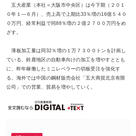
五大産業（本社＝大阪市中央区）は今下期（２０１
０年１―６月）、売上高で上期比33％増の16億５４０
０万円、経常利益で同88％増の２億２７００万円をめ
ざす。
薄板加工量は同32％増の１万７３００トンを計画し
ている。鈴鹿地区の自動車向けの加工を増やすととも
に、昨年稼働したミニレベラーの切板受注を強化す
る。海外では中国の鋼材販売会社「五大商貿北京有限
公司」での営業、貿易を増やしていく。