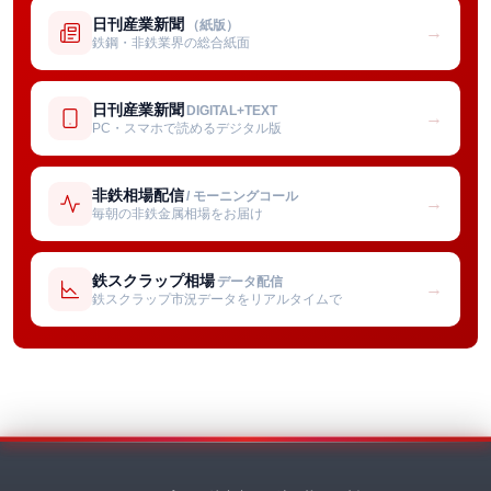
日刊産業新聞
（紙版）
→
鉄鋼・非鉄業界の総合紙面
日刊産業新聞
DIGITAL+TEXT
→
PC・スマホで読めるデジタル版
非鉄相場配信
/ モーニングコール
→
毎朝の非鉄金属相場をお届け
鉄スクラップ相場
データ配信
→
鉄スクラップ市況データをリアルタイムで