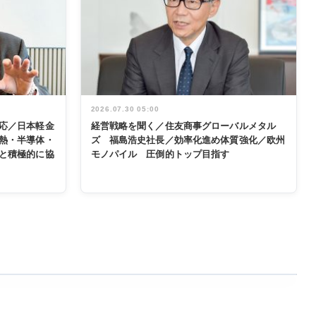
2026.07.30 05:00
応／日本軽金
経営戦略を聞く／住友商事グローバルメタル
熱・半導体・
ズ 福島浩史社長／効率化進め体質強化／欧州
と積極的に協
モノパイル 圧倒的トップ目指す