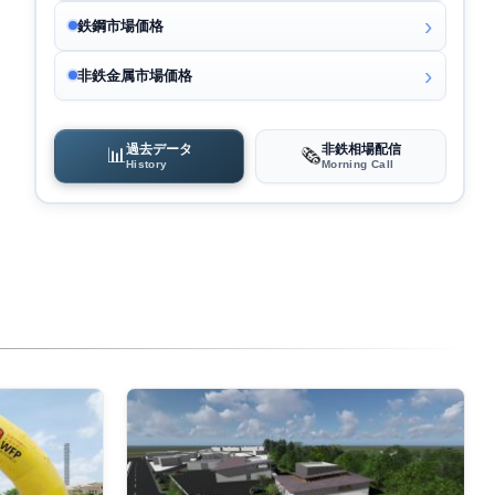
鉄鋼市場価格
非鉄金属市場価格
過去データ
非鉄相場配信
📊
🗞️
History
Morning Call