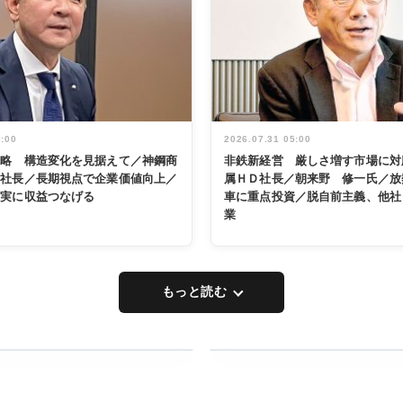
5:00
2026.07.31 05:00
戦略 構造変化を見据えて／神鋼商
非鉄新経営 厳しさ増す市場に対
展社長／長期視点で企業価値向上／
属ＨＤ社長／朝来野 修一氏／放
着実に収益つなげる
車に重点投資／脱自前主義、他社
業
もっと読む
RECYCLING
タックトレー