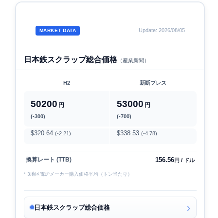
Update: 2026/08/05
MARKET DATA
日本鉄スクラップ総合価格
（産業新聞）
H2
新断プレス
50200
53000
円
円
(-300)
(-700)
$320.64
$338.53
(-2.21)
(-4.78)
156.56
換算レート (TTB)
円 / ドル
* 3地区電炉メーカー購入価格平均（トン当たり）
日本鉄スクラップ総合価格