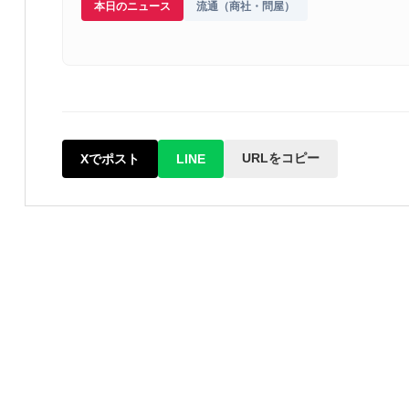
本日のニュース
流通（商社・問屋）
URLをコピー
Xでポスト
LINE