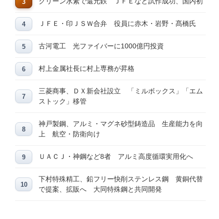
グリーン水素で還元鉄 ＪＦＥなど試作成功、国内初
ＪＦＥ・印ＪＳＷ合弁 役員に赤木・岩野・髙橋氏
古河電工 光ファイバーに1000億円投資
村上金属社長に村上専務が昇格
三菱商事、ＤＸ新会社設立 「ミルボックス」「エム
ストック」移管
神戸製鋼、アルミ・マグネ砂型鋳造品 生産能力を向
上 航空・防衛向け
ＵＡＣＪ・神鋼など8者 アルミ高度循環実用化へ
下村特殊精工、鉛フリー快削ステンレス鋼 黄銅代替
で提案、拡販へ 大同特殊鋼と共同開発