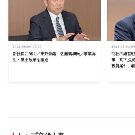
2026.08.04 05:00
2026.08.03 0
新社長に聞く／東邦亜鉛 佐藤義和氏／事業再
商社の経営
生・風土改革を推進
事 髙下拡
投資案件、
WORKING
STYLE