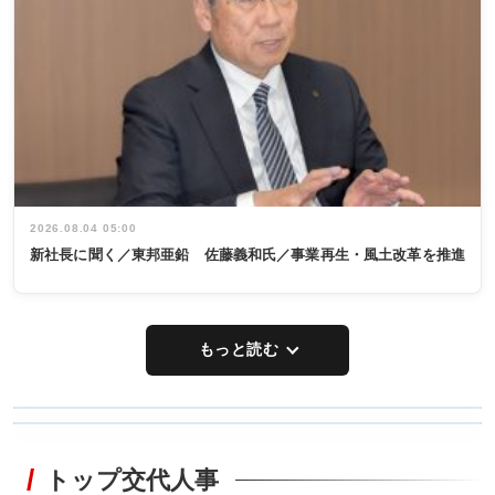
2026.08.04 05:00
新社長に聞く／東邦亜鉛 佐藤義和氏／事業再生・風土改革を推進
もっと読む
WORKING
RECYCLING
STYLE
トップ交代人事
タックトレー
非鉄業界で