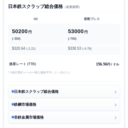
日本鉄スクラップ総合価格
（産業新聞）
H2
新断プレス
50200
53000
円
円
(-300)
(-700)
$320.64
$338.53
(-2.21)
(-4.78)
156.56
換算レート (TTB)
円 / ドル
* 3地区電炉メーカー購入価格平均（トン当たり）
日本鉄スクラップ総合価格
鉄鋼市場価格
非鉄金属市場価格