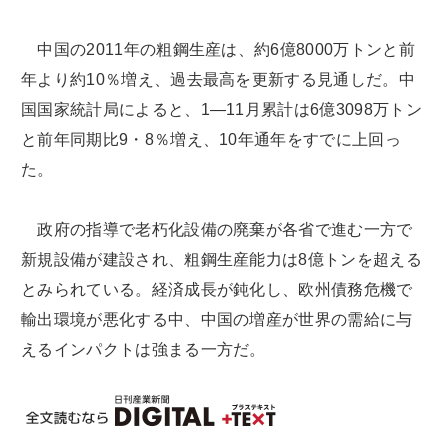
中国の2011年の粗鋼生産は、約6億8000万トンと前
年より約10％増え、過去最高を更新する見通しだ。中
国国家統計局によると、1―11月累計は6億3098万トン
と前年同期比9・8％増え、10年通年をすでに上回っ
た。
政府の指導で老朽化設備の廃棄が各省で進む一方で
新規設備が建設され、粗鋼生産能力は8億トンを超える
とみられている。経済成長が鈍化し、欧州債務危機で
輸出環境が悪化する中、中国の増産が世界の需給に与
えるインパクトは強まる一方だ。