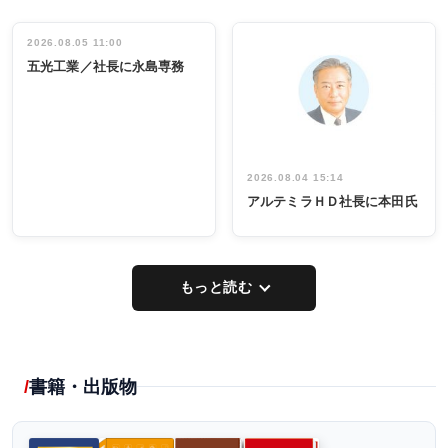
ディング 創
働く／女性
立30周年記念
管理職編
祝う 業界関
インタビュ
2026.08.05 11:00
INTERVIEW
INTERVIEW
係者ら220人
ー／社内ア
五光工業／社長に永島専務
出席
イデア発掘
し形に
2026.08.04 15:14
アルテミラＨＤ社長に本田氏
もっと読む
書籍・出版物