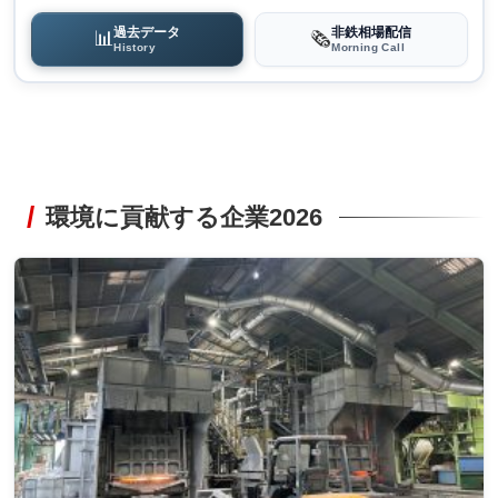
過去データ
非鉄相場配信
📊
🗞️
History
Morning Call
環境に貢献する企業2026