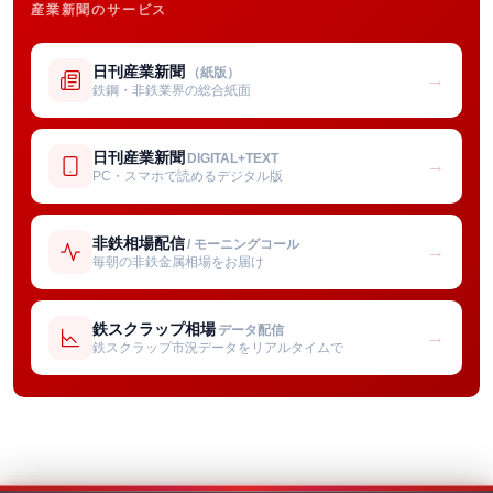
産業新聞のサービス
日刊産業新聞
（紙版）
→
鉄鋼・非鉄業界の総合紙面
日刊産業新聞
DIGITAL+TEXT
→
PC・スマホで読めるデジタル版
非鉄相場配信
/ モーニングコール
→
毎朝の非鉄金属相場をお届け
鉄スクラップ相場
データ配信
→
鉄スクラップ市況データをリアルタイムで