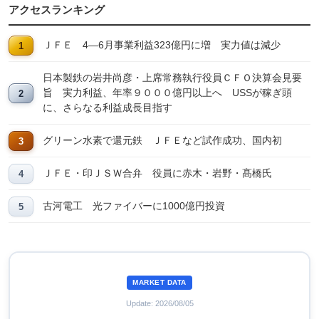
アクセスランキング
ＪＦＥ 4―6月事業利益323億円に増 実力値は減少
日本製鉄の岩井尚彦・上席常務執行役員ＣＦＯ決算会見要
旨 実力利益、年率９０００億円以上へ USSが稼ぎ頭
に、さらなる利益成長目指す
グリーン水素で還元鉄 ＪＦＥなど試作成功、国内初
ＪＦＥ・印ＪＳＷ合弁 役員に赤木・岩野・髙橋氏
古河電工 光ファイバーに1000億円投資
MARKET DATA
Update: 2026/08/05