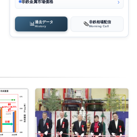
非鉄金属市場価格
過去データ
非鉄相場配信
📊
🗞️
History
Morning Call