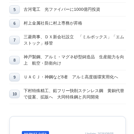
古河電工 光ファイバーに1000億円投資
村上金属社長に村上専務が昇格
三菱商事、ＤＸ新会社設立 「ミルボックス」「エム
ストック」移管
神戸製鋼、アルミ・マグネ砂型鋳造品 生産能力を向
上 航空・防衛向け
ＵＡＣＪ・神鋼など8者 アルミ高度循環実用化へ
下村特殊精工、鉛フリー快削ステンレス鋼 黄銅代替
で提案、拡販へ 大同特殊鋼と共同開発
Update: 2026/08/05
MARKET DATA