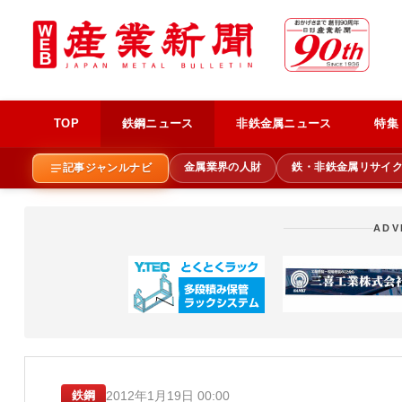
TOP
鉄鋼ニュース
非鉄金属ニュース
特集
金属業界の人財
鉄・非鉄金属リサイ
記事ジャンルナビ
ADV
2012年1月19日 00:00
鉄鋼