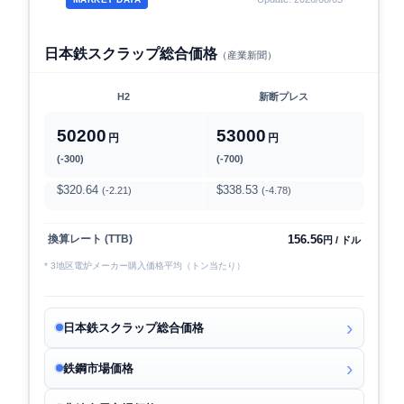
日本鉄スクラップ総合価格
（産業新聞）
H2
新断プレス
50200
53000
円
円
(-300)
(-700)
$320.64
$338.53
(-2.21)
(-4.78)
156.56
換算レート (TTB)
円 / ドル
* 3地区電炉メーカー購入価格平均（トン当たり）
日本鉄スクラップ総合価格
鉄鋼市場価格