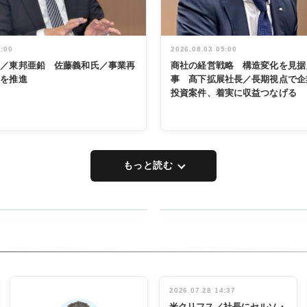
5:00
2026.08.03 05:00
く／東邦亜鉛 佐藤義和氏／事業再
商社の経営戦略 構造変化を見据
革を推進
事 髙下拡展社長／長期視点で企
投資案件、着実に収益つなげる
もっと読む
RECYCLING
タックトレー
ディング 創
立30周年記
INTERVIEW
念祝う 業界
2026.07.28 14:37
関係者ら220
米クリフス／社長にセルソ・