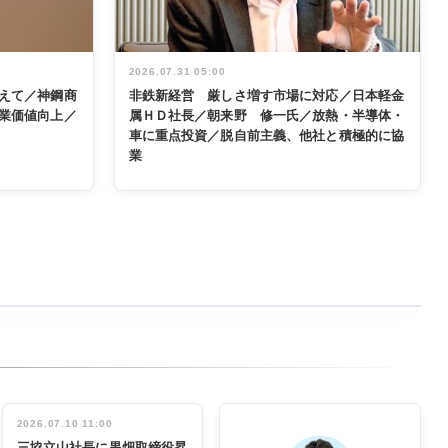
2026.07.31 05:00
えて／神鋼商
非鉄新経営 厳しさ増す市場に対応／日本軽金
業価値向上／
属ＨＤ社長／朝来野 修一氏／放熱・半導体・
車に重点投資／脱自前主義、他社と積極的に協
業
2026.07.10 11:00
三協立山社長に黒畑取締役昇