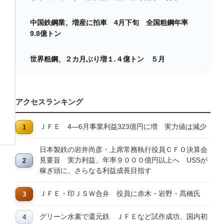
中国鉄鋼業、増産に拍車 4月下旬 全国粗鋼年率
9.8億トン
世界粗鋼、２カ月ぶり増１.４億トン ５月
アクセスランキング
ＪＦＥ 4―6月事業利益323億円に増 実力値は減少
日本製鉄の岩井尚彦・上席常務執行役員ＣＦＯ決算会
見要旨 実力利益、年率９０００億円以上へ USSが
稼ぎ頭に、さらなる利益成長目指す
ＪＦＥ・印ＪＳＷ合弁 役員に赤木・岩野・髙橋氏
グリーン水素で還元鉄 ＪＦＥなど試作成功、国内初