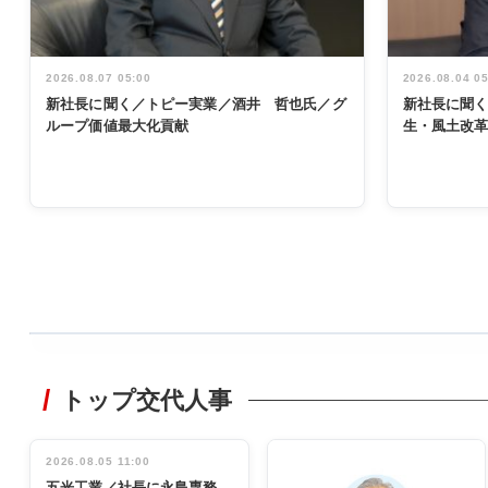
2026.08.07 05:00
2026.08.04 0
新社長に聞く／トピー実業／酒井 哲也氏／グ
新社長に聞
ループ価値最大化貢献
生・風土改
WORKING
STYLE
トップ交代人事
非鉄業界で
働く／女性
管理職編
2026.08.05 11:00
INTERVIEW
インタビュ
五光工業／社長に永島専務