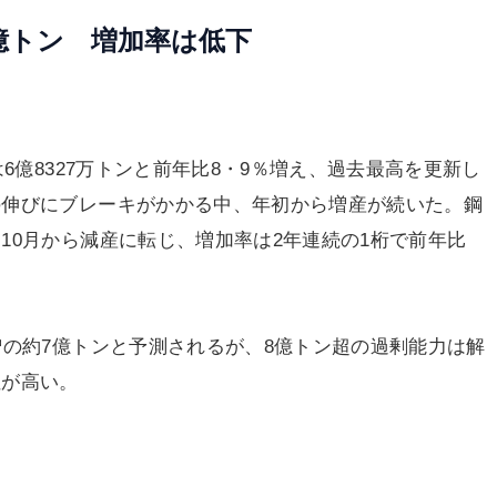
8億トン 増加率は低下
6億8327万トンと前年比8・9％増え、過去最高を更新し
の伸びにブレーキがかかる中、年初から増産が続いた。鋼
10月から減産に転じ、増加率は2年連続の1桁で前年比
の約7億トンと予測されるが、8億トン超の過剰能力は解
性が高い。