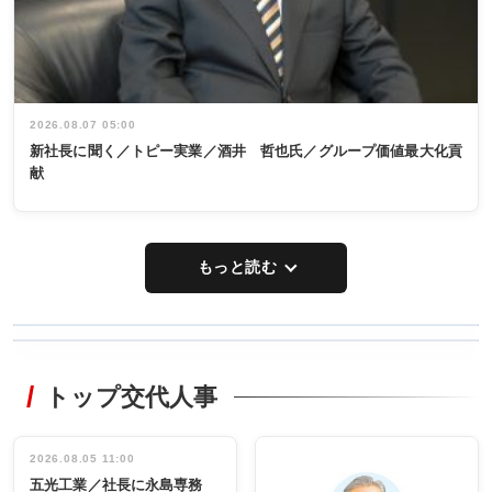
2026.08.07 05:00
新社長に聞く／トピー実業／酒井 哲也氏／グループ価値最大化貢
献
もっと読む
WORKING
RECYCLING
STYLE
トップ交代人事
タックトレー
非鉄業界で
ディング 創
働く／女性
立30周年記念
管理職編
祝う 業界関
インタビュ
2026.08.05 11:00
INTERVIEW
INTERVIEW
係者ら220人
ー／社内ア
五光工業／社長に永島専務