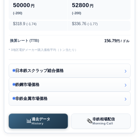
50000
52800
円
円
(-200)
(-200)
$318.9
$336.76
(-1.74)
(-1.77)
156.79
換算レート (TTB)
円 / ドル
* 3地区電炉メーカー購入価格平均（トン当たり）
日本鉄スクラップ総合価格
鉄鋼市場価格
非鉄金属市場価格
過去データ
非鉄相場配信
📊
🗞️
History
Morning Call