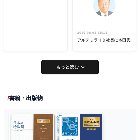
出席
イデア発掘
し形に
2026.08.04 15:14
アルテミラＨＤ社長に本田氏
もっと読む
書籍・出版物