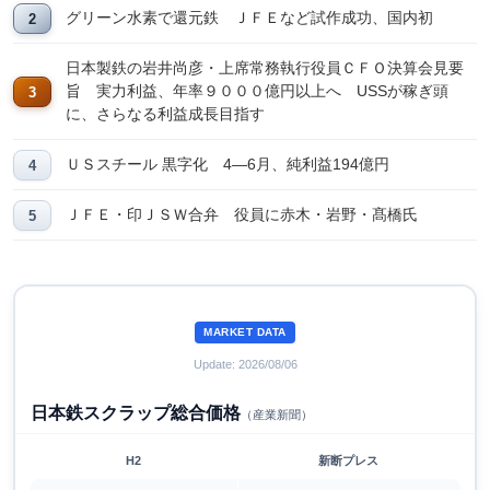
グリーン水素で還元鉄 ＪＦＥなど試作成功、国内初
日本製鉄の岩井尚彦・上席常務執行役員ＣＦＯ決算会見要
旨 実力利益、年率９０００億円以上へ USSが稼ぎ頭
に、さらなる利益成長目指す
ＵＳスチール 黒字化 4―6月、純利益194億円
ＪＦＥ・印ＪＳＷ合弁 役員に赤木・岩野・髙橋氏
MARKET DATA
Update: 2026/08/06
日本鉄スクラップ総合価格
（産業新聞）
H2
新断プレス