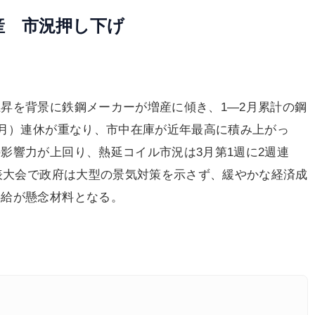
産 市況押し下げ
昇を背景に鉄鋼メーカーが増産に傾き、1―2月累計の鋼
正月）連休が重なり、市中在庫が近年最高に積み上がっ
影響力が上回り、熱延コイル市況は3月第1週に2週連
代表大会で政府は大型の景気対策を示さず、緩やかな経済成
供給が懸念材料となる。