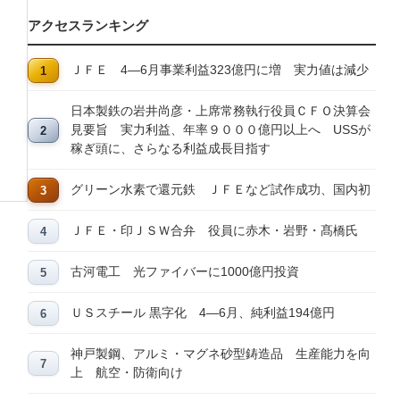
アクセスランキング
ＪＦＥ 4―6月事業利益323億円に増 実力値は減少
日本製鉄の岩井尚彦・上席常務執行役員ＣＦＯ決算会
見要旨 実力利益、年率９０００億円以上へ USSが
稼ぎ頭に、さらなる利益成長目指す
グリーン水素で還元鉄 ＪＦＥなど試作成功、国内初
ＪＦＥ・印ＪＳＷ合弁 役員に赤木・岩野・髙橋氏
古河電工 光ファイバーに1000億円投資
ＵＳスチール 黒字化 4―6月、純利益194億円
神戸製鋼、アルミ・マグネ砂型鋳造品 生産能力を向
上 航空・防衛向け