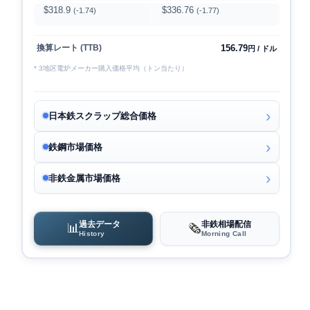
$318.9
$336.76
(-1.74)
(-1.77)
156.79
換算レート (TTB)
円 / ドル
* 3地区電炉メーカー購入価格平均（トン当たり）
日本鉄スクラップ総合価格
鉄鋼市場価格
非鉄金属市場価格
過去データ
非鉄相場配信
📊
🗞️
History
Morning Call