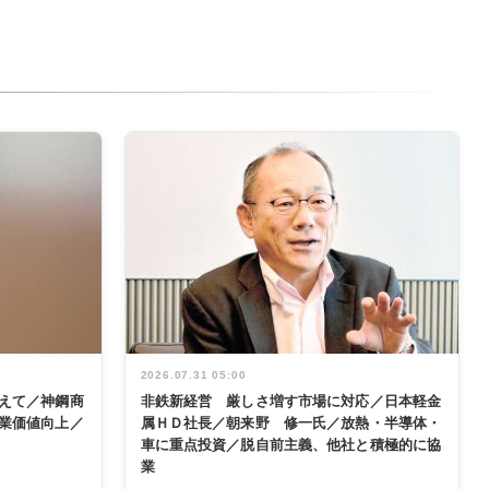
2026.07.31 05:00
えて／神鋼商
非鉄新経営 厳しさ増す市場に対応／日本軽金
業価値向上／
属ＨＤ社長／朝来野 修一氏／放熱・半導体・
車に重点投資／脱自前主義、他社と積極的に協
業