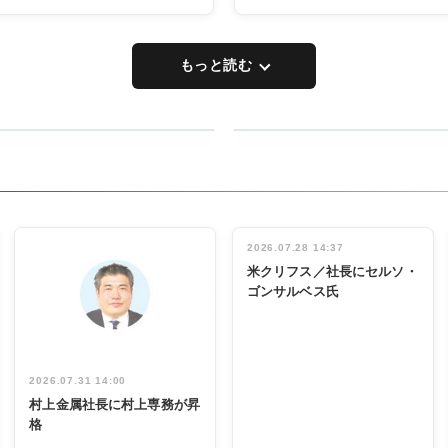
もっと読む
RECYCLING
タックトレー
ディング 創
立30周年記
INTERVIEW
念祝う 業界
2026.07.28 14:37
関係者ら220
米クリフス／社長にセルソ・
人出席
ゴンサルベス氏
2026.07.31 14:00
村上金属社長に村上専務が昇
格