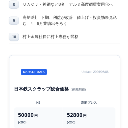
ＵＡＣＪ・神鋼など8者 アルミ高度循環実用化へ
高炉3社 下期、利益が改善 値上げ・投資効果見込
む 4―6月業績出そろう
村上金属社長に村上専務が昇格
Update: 2026/08/06
MARKET DATA
日本鉄スクラップ総合価格
（産業新聞）
H2
新断プレス
50000
52800
円
円
(-200)
(-200)