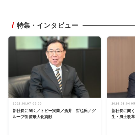
特集・インタビュー
2026.08.07 05:00
2026.08.04 0
新社長に聞く／トピー実業／酒井 哲也氏／グ
新社長に聞
ループ価値最大化貢献
生・風土改