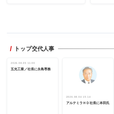
WORKING
STYLE
トップ交代人事
非鉄業界で
働く／女性
管理職編
2026.08.05 11:00
INTERVIEW
インタビュ
五光工業／社長に永島専務
ー／社内ア
イデア発掘
し形に
2026.08.04 15:14
アルテミラＨＤ社長に本田氏