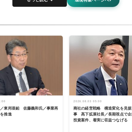
5:00
2026.08.03 05:00
く／東邦亜鉛 佐藤義和氏／事業再
商社の経営戦略 構造変化を見据
革を推進
事 髙下拡展社長／長期視点で企
投資案件、着実に収益つなげる