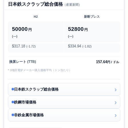
日本鉄スクラップ総合価格
（産業新聞）
H2
新断プレス
50000
52800
円
円
(―)
(―)
$317.18
$334.94
(-1.72)
(-1.82)
157.64
換算レート (TTB)
円 / ドル
* 3地区電炉メーカー購入価格平均（トン当たり）
日本鉄スクラップ総合価格
鉄鋼市場価格
非鉄金属市場価格