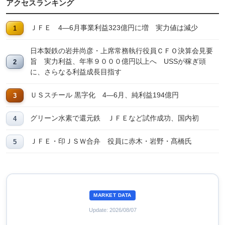
アクセスランキング
ＪＦＥ 4―6月事業利益323億円に増 実力値は減少
日本製鉄の岩井尚彦・上席常務執行役員ＣＦＯ決算会見要
旨 実力利益、年率９０００億円以上へ USSが稼ぎ頭
に、さらなる利益成長目指す
ＵＳスチール 黒字化 4―6月、純利益194億円
グリーン水素で還元鉄 ＪＦＥなど試作成功、国内初
ＪＦＥ・印ＪＳＷ合弁 役員に赤木・岩野・髙橋氏
MARKET DATA
Update: 2026/08/07