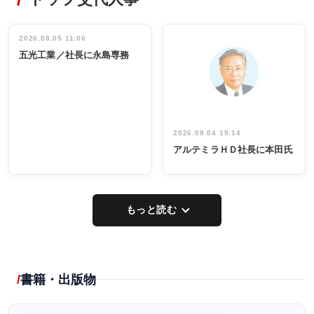
非鉄業界で
ディング 創
働く／女性
立30周年記念
管理職編
祝う 業界関
インタビュ
2026.08.05 11:00
INTERVIEW
INTERVIEW
係者ら220人
ー／社内ア
五光工業／社長に永島専務
出席
イデア発掘
し形に
2026.08.04 15:14
アルテミラＨＤ社長に本田氏
もっと読む
書籍・出版物