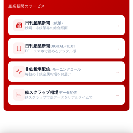
産業新聞のサービス
日刊産業新聞
（紙版）
→
鉄鋼・非鉄業界の総合紙面
日刊産業新聞
DIGITAL+TEXT
→
PC・スマホで読めるデジタル版
非鉄相場配信
/ モーニングコール
→
毎朝の非鉄金属相場をお届け
鉄スクラップ相場
データ配信
→
鉄スクラップ市況データをリアルタイムで