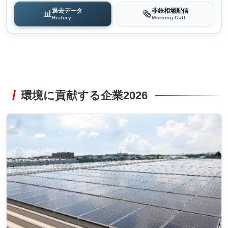
過去データ
非鉄相場配信
📊
🗞️
History
Morning Call
環境に貢献する企業2026