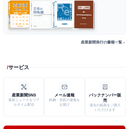
産業新聞発行の書籍一覧
サービス
産業新聞SNS
メール速報
バックナンバー販
最新ニュースをリア
鉄鋼・非鉄の速報を
売
ルタイム配信
お届け
過去の紙面をご購入
いただけます