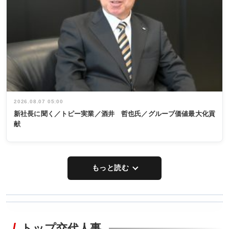
2026.08.07 05:00
新社長に聞く／トピー実業／酒井 哲也氏／グループ価値最大化貢
献
もっと読む
WORKING
RECYCLING
STYLE
トップ交代人事
タックトレー