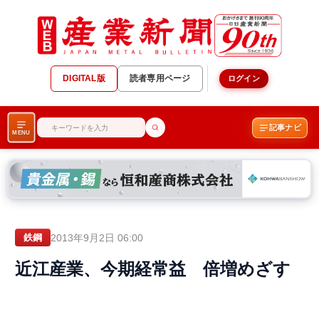
DIGITAL版
読者専用ページ
ログイン
記事ナビ
MENU
2013年9月2日 06:00
鉄鋼
近江産業、今期経常益 倍増めざす