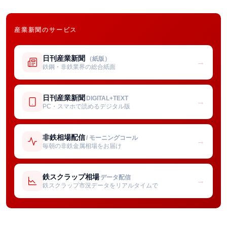
産業新聞のサービス
日刊産業新聞
（紙版）
→
鉄鋼・非鉄業界の総合紙面
日刊産業新聞
DIGITAL+TEXT
→
PC・スマホで読めるデジタル版
非鉄相場配信
/ モーニングコール
→
毎朝の非鉄金属相場をお届け
鉄スクラップ相場
データ配信
→
鉄スクラップ市況データをリアルタイムで