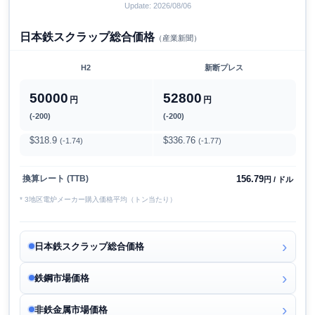
Update: 2026/08/06
日本鉄スクラップ総合価格
（産業新聞）
H2
新断プレス
50000
52800
円
円
(-200)
(-200)
$318.9
$336.76
(-1.74)
(-1.77)
156.79
換算レート (TTB)
円 / ドル
* 3地区電炉メーカー購入価格平均（トン当たり）
日本鉄スクラップ総合価格
鉄鋼市場価格
非鉄金属市場価格