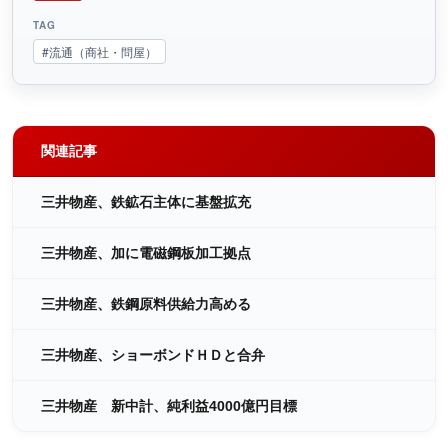
TAG
#流通（商社・問屋）
関連記事
三井物産、鉄鉱石主体に基盤拡充
三井物産、加に電磁鋼板加工拠点
三井物産、鉄鋼原料供給力高める
三井物産、ショーボンドＨＤと合弁
三井物産 新中計、純利益4000億円目標