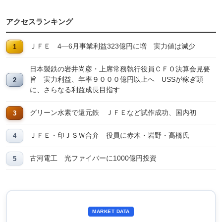
アクセスランキング
ＪＦＥ 4―6月事業利益323億円に増 実力値は減少
日本製鉄の岩井尚彦・上席常務執行役員ＣＦＯ決算会見要
旨 実力利益、年率９０００億円以上へ USSが稼ぎ頭
に、さらなる利益成長目指す
グリーン水素で還元鉄 ＪＦＥなど試作成功、国内初
ＪＦＥ・印ＪＳＷ合弁 役員に赤木・岩野・髙橋氏
古河電工 光ファイバーに1000億円投資
MARKET DATA