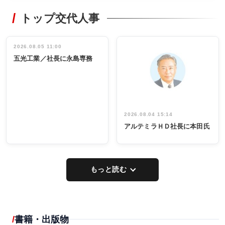
RECYCLING
STYLE
トップ交代人事
タックトレー
非鉄業界で
ディング 創
働く／女性
立30周年記念
管理職編
祝う 業界関
インタビュ
2026.08.05 11:00
INTERVIEW
INTERVIEW
係者ら220人
ー／社内ア
五光工業／社長に永島専務
出席
イデア発掘
し形に
2026.08.04 15:14
アルテミラＨＤ社長に本田氏
もっと読む
書籍・出版物