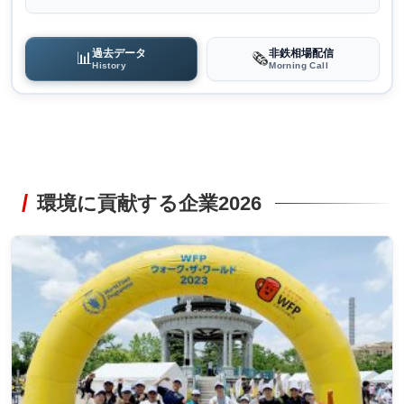
過去データ
非鉄相場配信
📊
🗞️
History
Morning Call
環境に貢献する企業2026