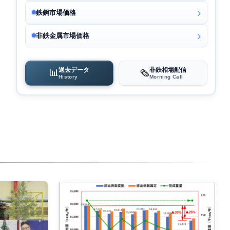
鉄鋼市場価格
非鉄金属市場価格
過去データ
非鉄相場配信
📊
🗞️
History
Morning Call