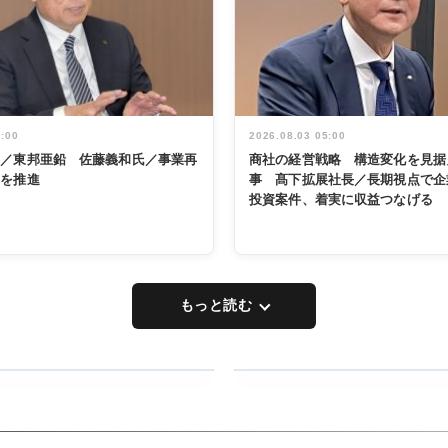
5:00
2026.08.03 05:00
く／東邦亜鉛 佐藤義和氏／事業再
商社の経営戦略 構造変化を見据
革を推進
事 髙下拡展社長／長期視点で企
投資案件、着実に収益つなげる
もっと読む
RECYCLING
タックトレー
ディング 創