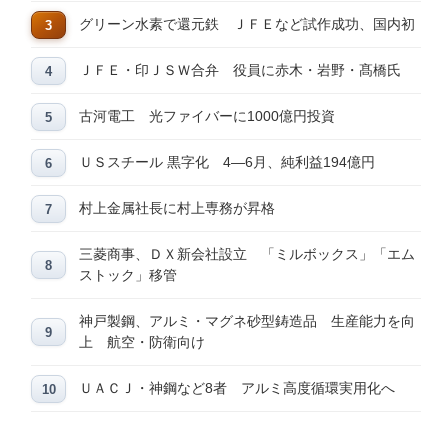
グリーン水素で還元鉄 ＪＦＥなど試作成功、国内初
ＪＦＥ・印ＪＳＷ合弁 役員に赤木・岩野・髙橋氏
古河電工 光ファイバーに1000億円投資
ＵＳスチール 黒字化 4―6月、純利益194億円
村上金属社長に村上専務が昇格
三菱商事、ＤＸ新会社設立 「ミルボックス」「エム
ストック」移管
神戸製鋼、アルミ・マグネ砂型鋳造品 生産能力を向
上 航空・防衛向け
ＵＡＣＪ・神鋼など8者 アルミ高度循環実用化へ