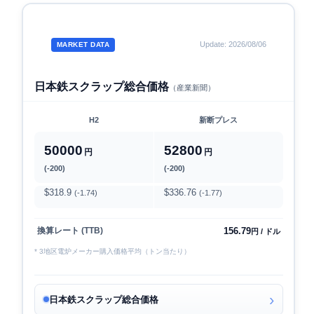
Update: 2026/08/06
MARKET DATA
日本鉄スクラップ総合価格
（産業新聞）
H2
新断プレス
50000
52800
円
円
(-200)
(-200)
$318.9
$336.76
(-1.74)
(-1.77)
156.79
換算レート (TTB)
円 / ドル
* 3地区電炉メーカー購入価格平均（トン当たり）
日本鉄スクラップ総合価格