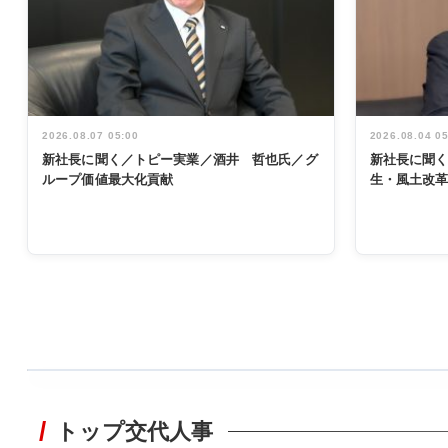
2026.08.07 05:00
2026.08.04 0
新社長に聞く／トピー実業／酒井 哲也氏／グ
新社長に聞
ループ価値最大化貢献
生・風土改
WORKING
STYLE
トップ交代人事
非鉄業界で