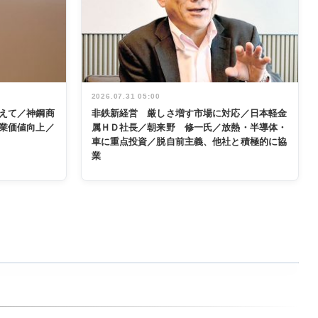
2026.07.31 05:00
えて／神鋼商
非鉄新経営 厳しさ増す市場に対応／日本軽金
業価値向上／
属ＨＤ社長／朝来野 修一氏／放熱・半導体・
車に重点投資／脱自前主義、他社と積極的に協
業