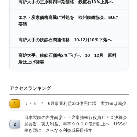
高炉大手の主原料四半期価格 鉄鉱石13％上昇へ
エネ・炭素価格高騰に対処を 欧州鉄鋼協会、EUに
要請
高炉大手の鉄鉱石調達価格 10-12月10％下落へ
高炉大手、鉄鉱石価格2％下げへ 10―12月 原料
炭は上げ確実
アクセスランキング
ＪＦＥ 4―6月事業利益323億円に増 実力値は減少
日本製鉄の岩井尚彦・上席常務執行役員ＣＦＯ決算会
見要旨 実力利益、年率９０００億円以上へ USSが
稼ぎ頭に、さらなる利益成長目指す