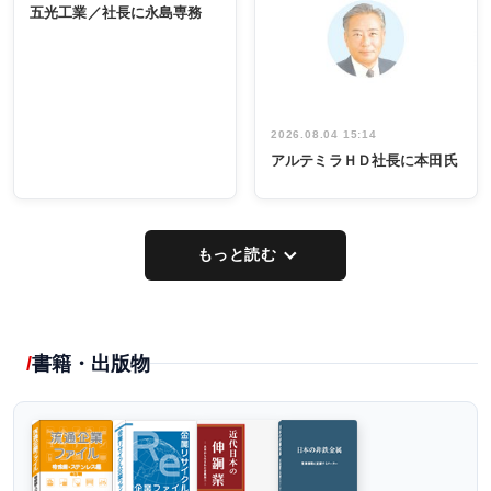
係者ら220人
ー／社内ア
五光工業／社長に永島専務
出席
イデア発掘
し形に
2026.08.04 15:14
アルテミラＨＤ社長に本田氏
もっと読む
書籍・出版物