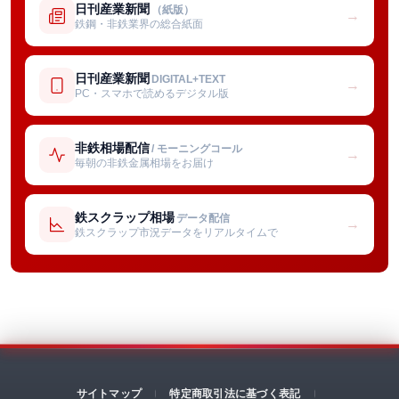
日刊産業新聞
（紙版）
→
鉄鋼・非鉄業界の総合紙面
日刊産業新聞
DIGITAL+TEXT
→
PC・スマホで読めるデジタル版
非鉄相場配信
/ モーニングコール
→
毎朝の非鉄金属相場をお届け
鉄スクラップ相場
データ配信
→
鉄スクラップ市況データをリアルタイムで
サイトマップ
特定商取引法に基づく表記