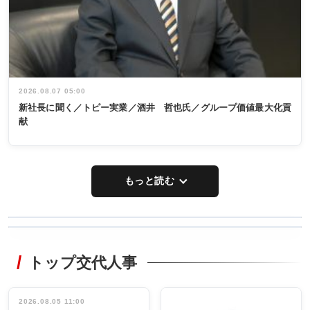
2026.08.07 05:00
新社長に聞く／トピー実業／酒井 哲也氏／グループ価値最大化貢
献
もっと読む
WORKING
RECYCLING
STYLE
トップ交代人事
タックトレー
非鉄業界で
ディング 創
働く／女性
立30周年記念
管理職編
祝う 業界関
インタビュ
2026.08.05 11:00
INTERVIEW
INTERVIEW