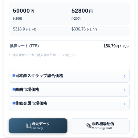
50000
52800
円
円
(-200)
(-200)
$318.9
$336.76
(-1.74)
(-1.77)
156.79
換算レート (TTB)
円 / ドル
* 3地区電炉メーカー購入価格平均（トン当たり）
日本鉄スクラップ総合価格
鉄鋼市場価格
非鉄金属市場価格
過去データ
非鉄相場配信
📊
🗞️
History
Morning Call