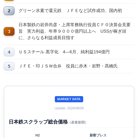
グリーン水素で還元鉄 ＪＦＥなど試作成功、国内初
日本製鉄の岩井尚彦・上席常務執行役員ＣＦＯ決算会見要
旨 実力利益、年率９０００億円以上へ USSが稼ぎ頭
に、さらなる利益成長目指す
ＵＳスチール 黒字化 4―6月、純利益194億円
ＪＦＥ・印ＪＳＷ合弁 役員に赤木・岩野・髙橋氏
MARKET DATA
Update: 2026/08/06
日本鉄スクラップ総合価格
（産業新聞）
H2
新断プレス