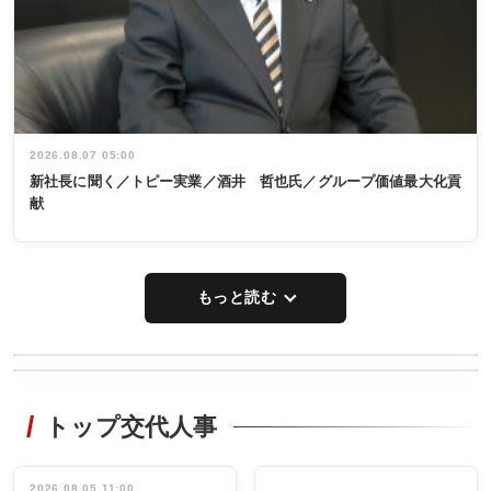
2026.08.07 05:00
新社長に聞く／トピー実業／酒井 哲也氏／グループ価値最大化貢
献
もっと読む
WORKING
RECYCLING
STYLE
トップ交代人事
タックトレー
非鉄業界で
ディング 創
働く／女性
立30周年記念
管理職編
祝う 業界関
インタビュ
2026.08.05 11:00