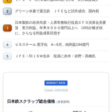
グリーン水素で還元鉄 ＪＦＥなど試作成功、国内初
日本製鉄の岩井尚彦・上席常務執行役員ＣＦＯ決算会見要
旨 実力利益、年率９０００億円以上へ USSが稼ぎ頭
に、さらなる利益成長目指す
ＵＳスチール 黒字化 4―6月、純利益194億円
ＪＦＥ・印ＪＳＷ合弁 役員に赤木・岩野・髙橋氏
MARKET DATA
Update: 2026/08/06
日本鉄スクラップ総合価格
（産業新聞）