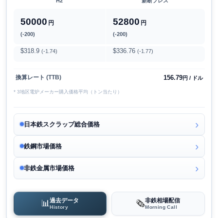
H2
新断プレス
50000
52800
円
円
(-200)
(-200)
$318.9
$336.76
(-1.74)
(-1.77)
156.79
換算レート (TTB)
円 / ドル
* 3地区電炉メーカー購入価格平均（トン当たり）
日本鉄スクラップ総合価格
鉄鋼市場価格
非鉄金属市場価格
過去データ
非鉄相場配信
📊
🗞️
History
Morning Call