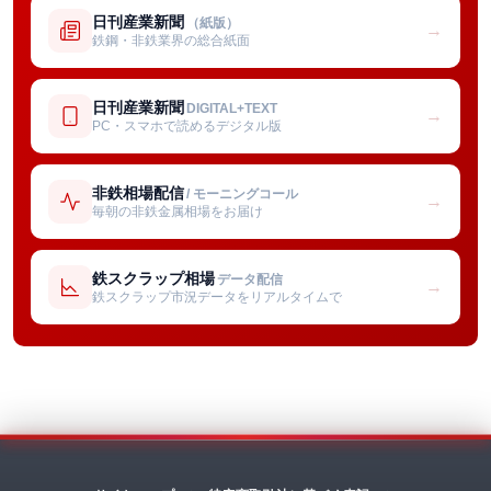
日刊産業新聞
（紙版）
→
鉄鋼・非鉄業界の総合紙面
日刊産業新聞
DIGITAL+TEXT
→
PC・スマホで読めるデジタル版
非鉄相場配信
/ モーニングコール
→
毎朝の非鉄金属相場をお届け
鉄スクラップ相場
データ配信
→
鉄スクラップ市況データをリアルタイムで