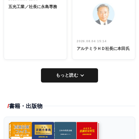
INTERVIEW
INTERVIEW
係者ら220人
ー／社内ア
五光工業／社長に永島専務
出席
イデア発掘
し形に
2026.08.04 15:14
アルテミラＨＤ社長に本田氏
もっと読む
書籍・出版物