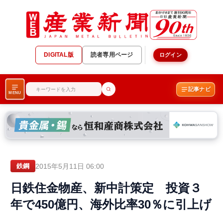
DIGITAL版
読者専用ページ
ログイン
記事ナビ
MENU
2015年5月11日 06:00
鉄鋼
日鉄住金物産、新中計策定 投資３
年で450億円、海外比率30％に引上げ