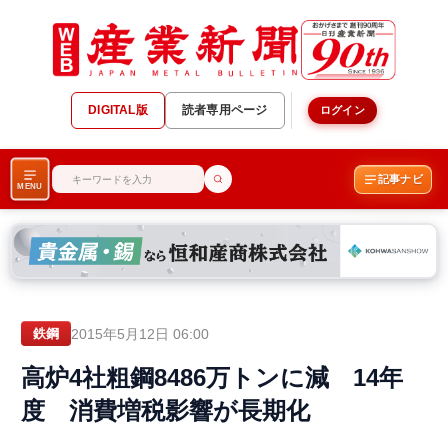
DIGITAL版
読者専用ページ
ログイン
記事ナビ
MENU
2015年5月12日 06:00
鉄鋼
高炉4社粗鋼8486万トンに減 14年
度 消費増税影響が長期化