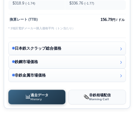
$318.9
$336.76
(-1.74)
(-1.77)
156.79
換算レート (TTB)
円 / ドル
* 3地区電炉メーカー購入価格平均（トン当たり）
日本鉄スクラップ総合価格
鉄鋼市場価格
非鉄金属市場価格
過去データ
非鉄相場配信
📊
🗞️
History
Morning Call