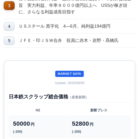
旨 実力利益、年率９０００億円以上へ USSが稼ぎ頭
に、さらなる利益成長目指す
ＵＳスチール 黒字化 4―6月、純利益194億円
ＪＦＥ・印ＪＳＷ合弁 役員に赤木・岩野・髙橋氏
MARKET DATA
Update: 2026/08/06
日本鉄スクラップ総合価格
（産業新聞）
H2
新断プレス
50000
52800
円
円
(-200)
(-200)