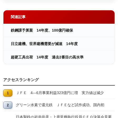
関連記事
鉄鋼課予算案 14年度、100億円確保
日立建機、世界建機需要が減速 14年度
超硬工具出荷 14年度 過去2番目の高水準
アクセスランキング
ＪＦＥ 4―6月事業利益323億円に増 実力値は減少
グリーン水素で還元鉄 ＪＦＥなど試作成功、国内初
日本製鉄の岩井尚彦・上席常務執行役員ＣＦＯ決算会見要