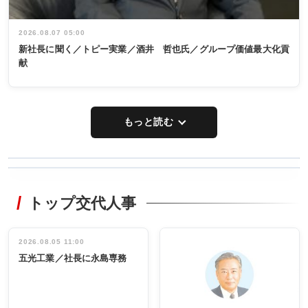
2026.08.07 05:00
新社長に聞く／トピー実業／酒井 哲也氏／グループ価値最大化貢
献
もっと読む
WORKING
RECYCLING
STYLE
トップ交代人事
タックトレー
非鉄業界で
ディング 創
働く／女性
立30周年記念
管理職編
祝う 業界関
インタビュ
2026.08.05 11:00
INTERVIEW
INTERVIEW
係者ら220人
ー／社内ア
五光工業／社長に永島専務
出席
イデア発掘
し形に