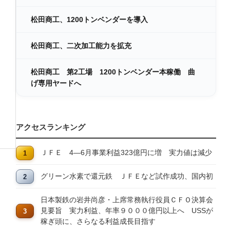
松田商工、1200トンベンダーを導入
松田商工、二次加工能力を拡充
松田商工 第2工場 1200トンベンダー本稼働 曲
げ専用ヤードへ
アクセスランキング
ＪＦＥ 4―6月事業利益323億円に増 実力値は減少
グリーン水素で還元鉄 ＪＦＥなど試作成功、国内初
日本製鉄の岩井尚彦・上席常務執行役員ＣＦＯ決算会
見要旨 実力利益、年率９０００億円以上へ USSが
稼ぎ頭に、さらなる利益成長目指す