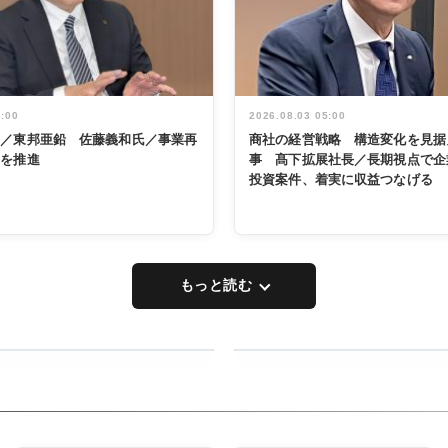
5:00
2026.08.03 05:00
く／東邦亜鉛 佐藤義和氏／事業再
商社の経営戦略 構造変化を見据
革を推進
事 髙下拡展社長／長期視点で企
投資案件、着実に収益つなげる
もっと読む
RECYCLING
タックトレー
ディング 創
立30周年記