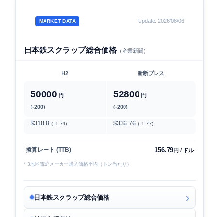
Update: 2026/08/06
MARKET DATA
日本鉄スクラップ総合価格
（産業新聞）
H2
新断プレス
50000
52800
円
円
(-200)
(-200)
$318.9
$336.76
(-1.74)
(-1.77)
156.79
換算レート (TTB)
円 / ドル
* 3地区電炉メーカー購入価格平均（トン当たり）
日本鉄スクラップ総合価格