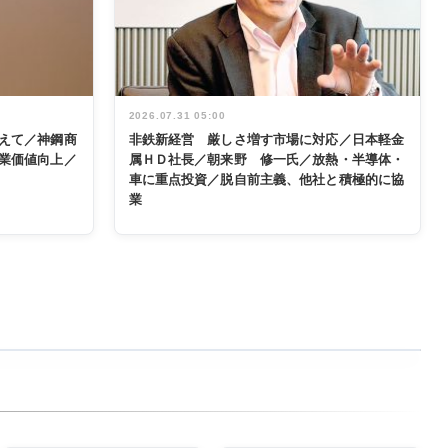
2026.07.31 05:00
えて／神鋼商
非鉄新経営 厳しさ増す市場に対応／日本軽金
業価値向上／
属ＨＤ社長／朝来野 修一氏／放熱・半導体・
車に重点投資／脱自前主義、他社と積極的に協
業