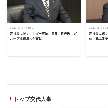
2026.08.07 05:00
2026.08.04 0
新社長に聞く／トピー実業／酒井 哲也氏／グ
新社長に聞
ループ価値最大化貢献
生・風土改
WORKING
STYLE
トップ交代人事
非鉄業界で
働く／女性