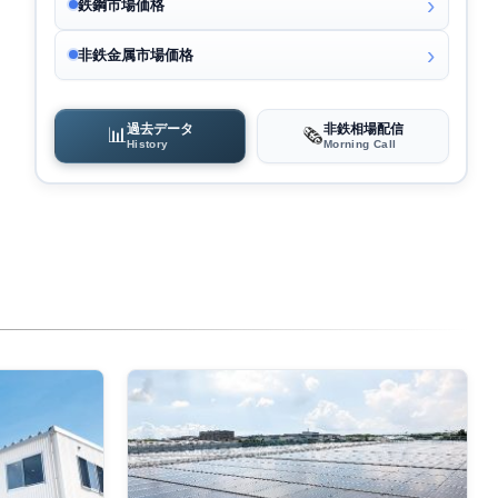
鉄鋼市場価格
非鉄金属市場価格
過去データ
非鉄相場配信
📊
🗞️
History
Morning Call