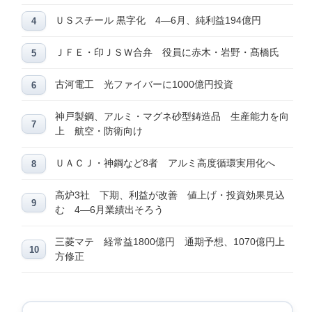
ＵＳスチール 黒字化 4―6月、純利益194億円
ＪＦＥ・印ＪＳＷ合弁 役員に赤木・岩野・髙橋氏
古河電工 光ファイバーに1000億円投資
神戸製鋼、アルミ・マグネ砂型鋳造品 生産能力を向
上 航空・防衛向け
ＵＡＣＪ・神鋼など8者 アルミ高度循環実用化へ
高炉3社 下期、利益が改善 値上げ・投資効果見込
む 4―6月業績出そろう
三菱マテ 経常益1800億円 通期予想、1070億円上
方修正