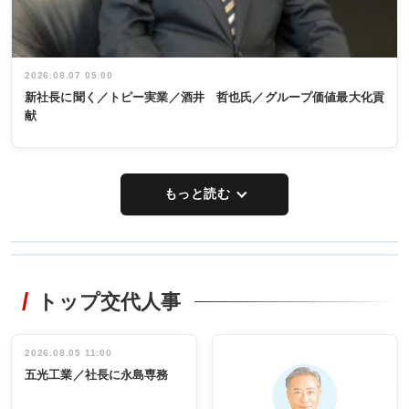
2026.08.07 05:00
新社長に聞く／トピー実業／酒井 哲也氏／グループ価値最大化貢
献
もっと読む
WORKING
RECYCLING
STYLE
トップ交代人事
タックトレー
非鉄業界で
ディング 創
働く／女性
立30周年記念
管理職編
祝う 業界関
インタビュ
2026.08.05 11:00
INTERVIEW
INTERVIEW
係者ら220人
ー／社内ア
五光工業／社長に永島専務
出席
イデア発掘
し形に