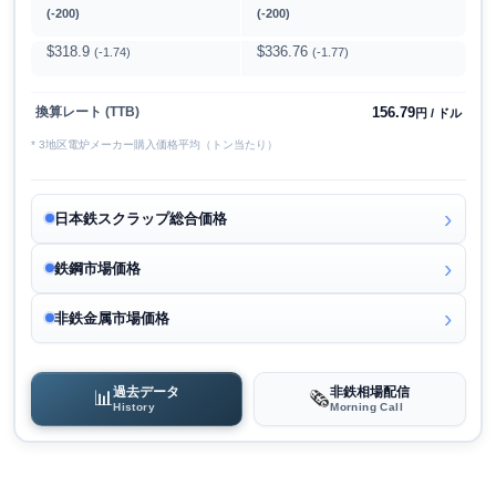
(-200)
(-200)
$318.9
$336.76
(-1.74)
(-1.77)
156.79
換算レート (TTB)
円 / ドル
* 3地区電炉メーカー購入価格平均（トン当たり）
日本鉄スクラップ総合価格
鉄鋼市場価格
非鉄金属市場価格
過去データ
非鉄相場配信
📊
🗞️
History
Morning Call