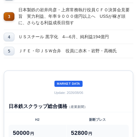
日本製鉄の岩井尚彦・上席常務執行役員ＣＦＯ決算会見要
旨 実力利益、年率９０００億円以上へ USSが稼ぎ頭
に、さらなる利益成長目指す
ＵＳスチール 黒字化 4―6月、純利益194億円
ＪＦＥ・印ＪＳＷ合弁 役員に赤木・岩野・髙橋氏
MARKET DATA
Update: 2026/08/06
日本鉄スクラップ総合価格
（産業新聞）
H2
新断プレス
50000
52800
円
円