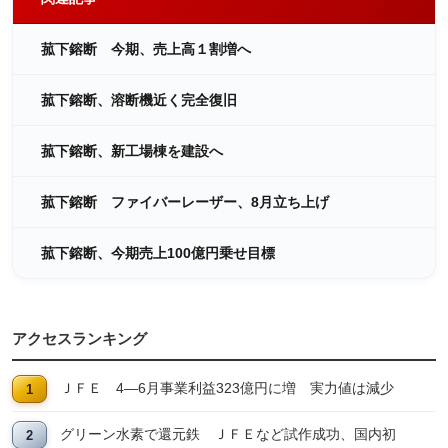
菰下鎔断 今期、売上高１割増へ
菰下鎔断、溶断機近く完全復旧
菰下鎔断、新工場棟を建設へ
菰下鎔断 ファイバーレーザー、8月立ち上げ
菰下鎔断、今期売上100億円乗せ目標
アクセスランキング
ＪＦＥ 4―6月事業利益323億円に増 実力値は減少
グリーン水素で還元鉄 ＪＦＥなど試作成功、国内初