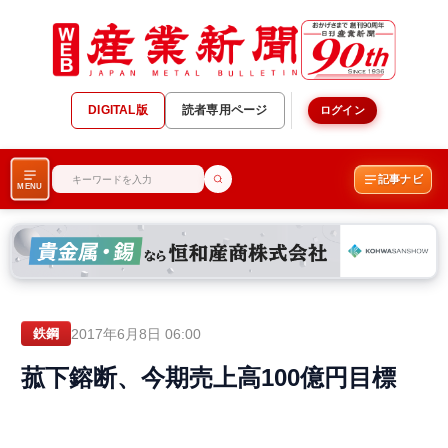
DIGITAL版
読者専用ページ
ログイン
記事ナビ
MENU
2017年6月8日 06:00
鉄鋼
菰下鎔断、今期売上高100億円目標