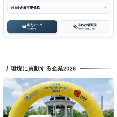
非鉄金属市場価格
過去データ
非鉄相場配信
📊
🗞️
History
Morning Call
環境に貢献する企業2026