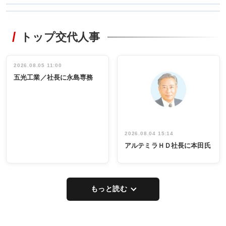
WORKING
RECYCLING
STYLE
トップ交代人事
タックトレー
非鉄業界で
ディング 創
働く／女性
立30周年記念
管理職編
祝う 業界関
インタビュ
2026.08.05 11:00
INTERVIEW
INTERVIEW
係者ら220人
ー／社内ア
五光工業／社長に永島専務
出席
イデア発掘
し形に
2026.08.04 15:14
アルテミラＨＤ社長に本田氏
もっと読む