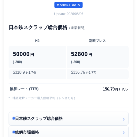
MARKET DATA
Update: 2026/08/06
日本鉄スクラップ総合価格
（産業新聞）
H2
新断プレス
50000
52800
円
円
(-200)
(-200)
$318.9
$336.76
(-1.74)
(-1.77)
156.79
換算レート (TTB)
円 / ドル
* 3地区電炉メーカー購入価格平均（トン当たり）
日本鉄スクラップ総合価格
鉄鋼市場価格