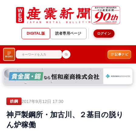
DIGITAL版
読者専用ページ
ログイン
記事ナビ
MENU
2017年9月12日 17:30
鉄鋼
神戸製鋼所・加古川、２基目の脱り
ん炉稼働