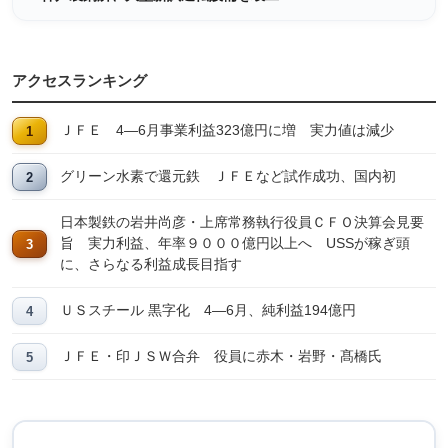
アクセスランキング
ＪＦＥ 4―6月事業利益323億円に増 実力値は減少
グリーン水素で還元鉄 ＪＦＥなど試作成功、国内初
日本製鉄の岩井尚彦・上席常務執行役員ＣＦＯ決算会見要
旨 実力利益、年率９０００億円以上へ USSが稼ぎ頭
に、さらなる利益成長目指す
ＵＳスチール 黒字化 4―6月、純利益194億円
ＪＦＥ・印ＪＳＷ合弁 役員に赤木・岩野・髙橋氏