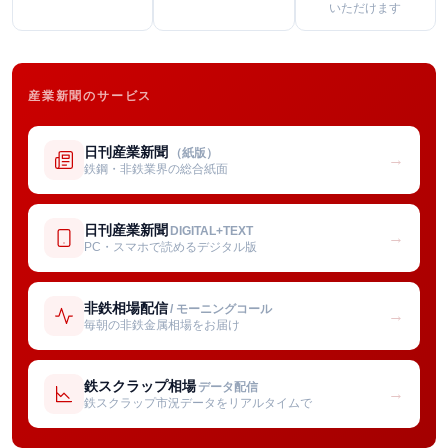
いただけます
産業新聞のサービス
日刊産業新聞
（紙版）
→
鉄鋼・非鉄業界の総合紙面
日刊産業新聞
DIGITAL+TEXT
→
PC・スマホで読めるデジタル版
非鉄相場配信
/ モーニングコール
→
毎朝の非鉄金属相場をお届け
鉄スクラップ相場
データ配信
→
鉄スクラップ市況データをリアルタイムで