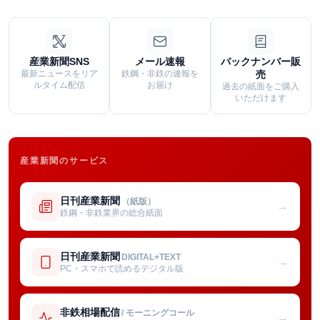
産業新聞SNS
メール速報
バックナンバー販
最新ニュースをリア
鉄鋼・非鉄の速報を
売
ルタイム配信
お届け
過去の紙面をご購入
いただけます
産業新聞のサービス
日刊産業新聞
（紙版）
→
鉄鋼・非鉄業界の総合紙面
日刊産業新聞
DIGITAL+TEXT
→
PC・スマホで読めるデジタル版
非鉄相場配信
/ モーニングコール
→