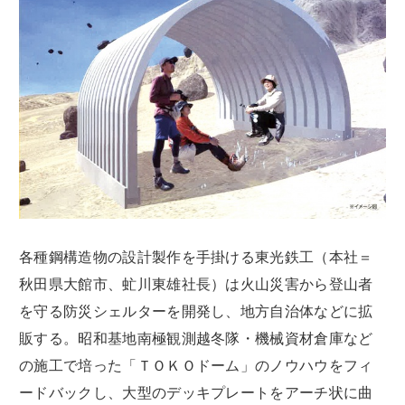
各種鋼構造物の設計製作を手掛ける東光鉄工（本社＝
秋田県大館市、虻川東雄社長）は火山災害から登山者
を守る防災シェルターを開発し、地方自治体などに拡
販する。昭和基地南極観測越冬隊・機械資材倉庫など
の施工で培った「ＴＯＫＯドーム」のノウハウをフィ
ードバックし、大型のデッキプレートをアーチ状に曲