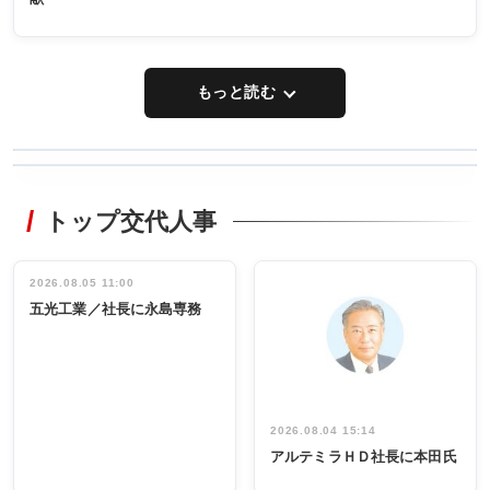
もっと読む
WORKING
RECYCLING
STYLE
トップ交代人事
タックトレー
非鉄業界で
ディング 創
働く／女性
立30周年記念
管理職編
祝う 業界関
インタビュ
2026.08.05 11:00
INTERVIEW
INTERVIEW
係者ら220人
ー／社内ア
五光工業／社長に永島専務
出席
イデア発掘
し形に
2026.08.04 15:14
アルテミラＨＤ社長に本田氏