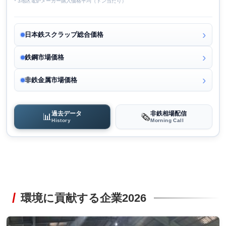
* 3地区電炉メーカー購入価格平均（トン当たり）
日本鉄スクラップ総合価格
鉄鋼市場価格
非鉄金属市場価格
過去データ
非鉄相場配信
📊
🗞️
History
Morning Call
環境に貢献する企業2026