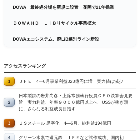
DOWA 最終処分場を新規に設置 花岡で21年操業
ＤＯＷＡＨＤ ＬｉＢリサイクル事業拡大
DOWAエコシステム、廃LiB選別ライン新設
アクセスランキング
ＪＦＥ 4―6月事業利益323億円に増 実力値は減少
日本製鉄の岩井尚彦・上席常務執行役員ＣＦＯ決算会見要
旨 実力利益、年率９０００億円以上へ USSが稼ぎ頭
に、さらなる利益成長目指す
ＵＳスチール 黒字化 4―6月、純利益194億円
グリーン水素で還元鉄 ＪＦＥなど試作成功、国内初