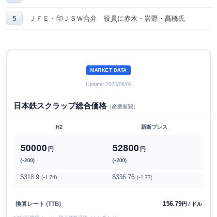
ＪＦＥ・印ＪＳＷ合弁 役員に赤木・岩野・髙橋氏
MARKET DATA
Update: 2026/08/06
日本鉄スクラップ総合価格
（産業新聞）
H2
新断プレス
50000
52800
円
円
(-200)
(-200)
$318.9
$336.76
(-1.74)
(-1.77)
156.79
換算レート (TTB)
円 / ドル