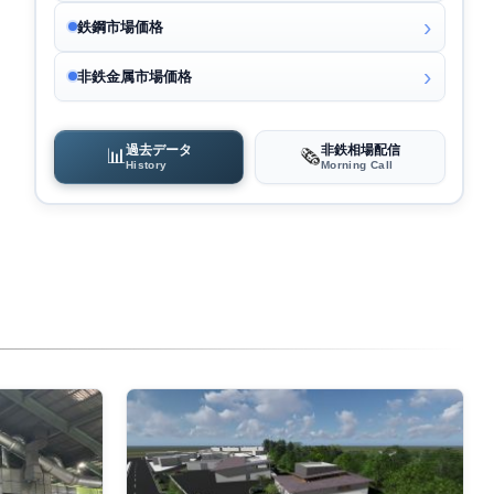
鉄鋼市場価格
非鉄金属市場価格
過去データ
非鉄相場配信
📊
🗞️
History
Morning Call