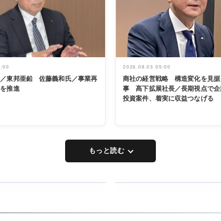
5:00
2026.08.03 05:00
く／東邦亜鉛 佐藤義和氏／事業再
商社の経営戦略 構造変化を見据
革を推進
事 髙下拡展社長／長期視点で企
投資案件、着実に収益つなげる
もっと読む
RECYCLING
タックトレー
ディング 創