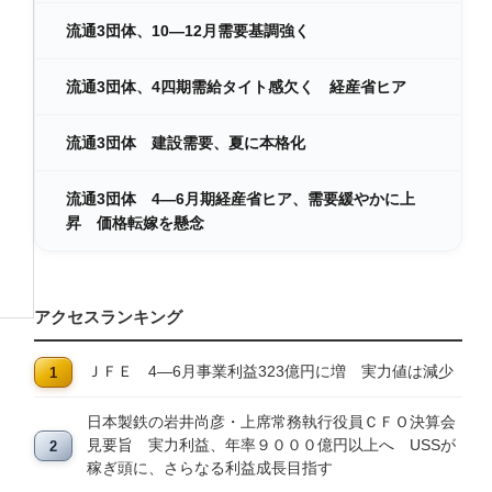
流通3団体、10―12月需要基調強く
流通3団体、4四期需給タイト感欠く 経産省ヒア
流通3団体 建設需要、夏に本格化
流通3団体 4―6月期経産省ヒア、需要緩やかに上
昇 価格転嫁を懸念
アクセスランキング
ＪＦＥ 4―6月事業利益323億円に増 実力値は減少
日本製鉄の岩井尚彦・上席常務執行役員ＣＦＯ決算会
見要旨 実力利益、年率９０００億円以上へ USSが
稼ぎ頭に、さらなる利益成長目指す