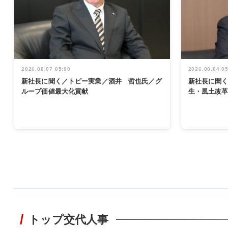
2026.08.07 05:00
2026.08.04 0
新社長に聞く／トピー実業／酒井 哲也氏／グ
新社長に聞
ループ価値最大化貢献
生・風土改
WORKING
STYLE
トップ交代人事
非鉄業界で