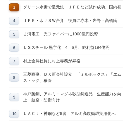
グリーン水素で還元鉄 ＪＦＥなど試作成功、国内初
ＪＦＥ・印ＪＳＷ合弁 役員に赤木・岩野・髙橋氏
古河電工 光ファイバーに1000億円投資
ＵＳスチール 黒字化 4―6月、純利益194億円
村上金属社長に村上専務が昇格
三菱商事、ＤＸ新会社設立 「ミルボックス」「エム
ストック」移管
神戸製鋼、アルミ・マグネ砂型鋳造品 生産能力を向
上 航空・防衛向け
ＵＡＣＪ・神鋼など8者 アルミ高度循環実用化へ