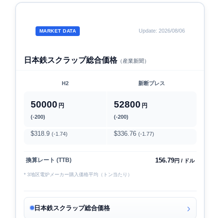
Update: 2026/08/06
MARKET DATA
日本鉄スクラップ総合価格
（産業新聞）
H2
新断プレス
50000
52800
円
円
(-200)
(-200)
$318.9
$336.76
(-1.74)
(-1.77)
156.79
換算レート (TTB)
円 / ドル
* 3地区電炉メーカー購入価格平均（トン当たり）
日本鉄スクラップ総合価格