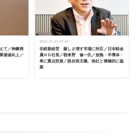
2026.07.31 05:00
えて／神鋼商
非鉄新経営 厳しさ増す市場に対応／日本軽金
業価値向上／
属ＨＤ社長／朝来野 修一氏／放熱・半導体・
車に重点投資／脱自前主義、他社と積極的に協
業