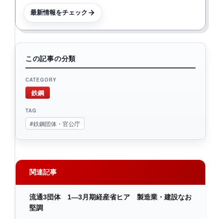
最新情報をチェック
この記事の分類
CATEGORY
鉄鋼
TAG
#鉄鋼団体・官公庁
関連記事
流通3団体 1―3月期経産省ヒア 製造業・建設なお
堅調