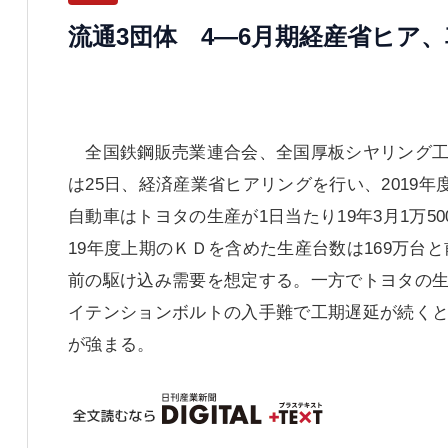
流通3団体 4―6月期経産省ヒア
全国鉄鋼販売業連合会、全国厚板シヤリング工
は25日、経済産業省ヒアリングを行い、2019年
自動車はトヨタの生産が1日当たり19年3月1万500
19年度上期のＫＤを含めた生産台数は169万台
前の駆け込み需要を想定する。一方でトヨタの
イテンションボルトの入手難で工期遅延が続く
が強まる。