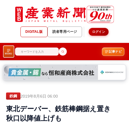
DIGITAL版
読者専用ページ
ログイン
記事ナビ
MENU
2019年8月6日 06:00
鉄鋼
東北デーバー、鉄筋棒鋼据え置き
秋口以降値上げも