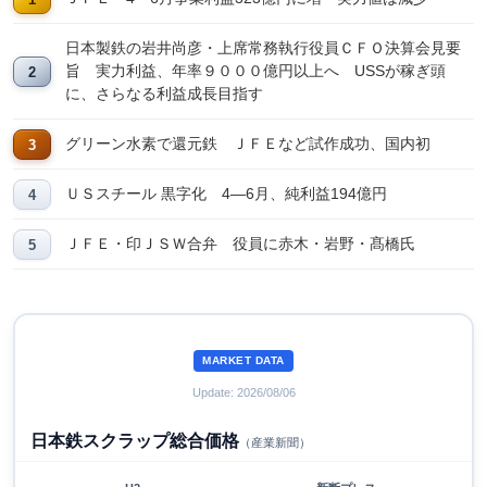
日本製鉄の岩井尚彦・上席常務執行役員ＣＦＯ決算会見要
旨 実力利益、年率９０００億円以上へ USSが稼ぎ頭
に、さらなる利益成長目指す
グリーン水素で還元鉄 ＪＦＥなど試作成功、国内初
ＵＳスチール 黒字化 4―6月、純利益194億円
ＪＦＥ・印ＪＳＷ合弁 役員に赤木・岩野・髙橋氏
MARKET DATA
Update: 2026/08/06
日本鉄スクラップ総合価格
（産業新聞）