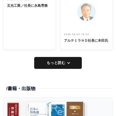
INTERVIEW
INTERVIEW
係者ら220人
ー／社内ア
五光工業／社長に永島専務
出席
イデア発掘
し形に
2026.08.04 15:14
アルテミラＨＤ社長に本田氏
もっと読む
書籍・出版物