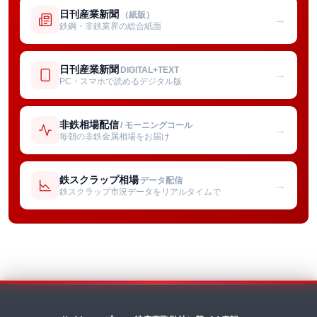
日刊産業新聞
（紙版）
→
鉄鋼・非鉄業界の総合紙面
日刊産業新聞
DIGITAL+TEXT
→
PC・スマホで読めるデジタル版
非鉄相場配信
/ モーニングコール
→
毎朝の非鉄金属相場をお届け
鉄スクラップ相場
データ配信
→
鉄スクラップ市況データをリアルタイムで