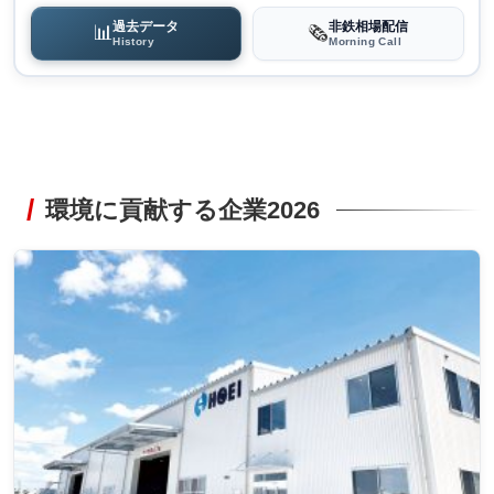
過去データ
非鉄相場配信
📊
🗞️
History
Morning Call
環境に貢献する企業2026