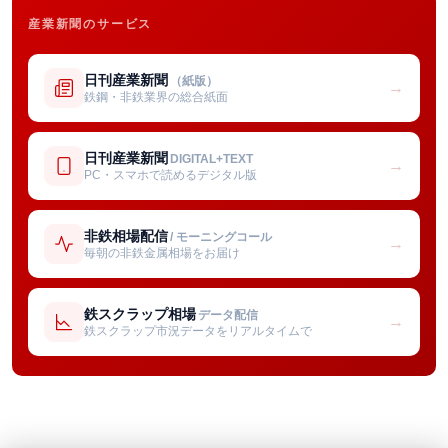
産業新聞のサービス
日刊産業新聞
（紙版）
→
鉄鋼・非鉄業界の総合紙面
日刊産業新聞
DIGITAL+TEXT
→
PC・スマホで読めるデジタル版
非鉄相場配信
/ モーニングコール
→
毎朝の非鉄金属相場をお届け
鉄スクラップ相場
データ配信
→
鉄スクラップ市況データをリアルタイムで