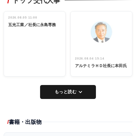
トップ交代人事
タックトレー
非鉄業界で
ディング 創
働く／女性
立30周年記念
管理職編
祝う 業界関
インタビュ
2026.08.05 11:00
INTERVIEW
INTERVIEW
係者ら220人
ー／社内ア
五光工業／社長に永島専務
出席
イデア発掘
し形に
2026.08.04 15:14
アルテミラＨＤ社長に本田氏
もっと読む
書籍・出版物