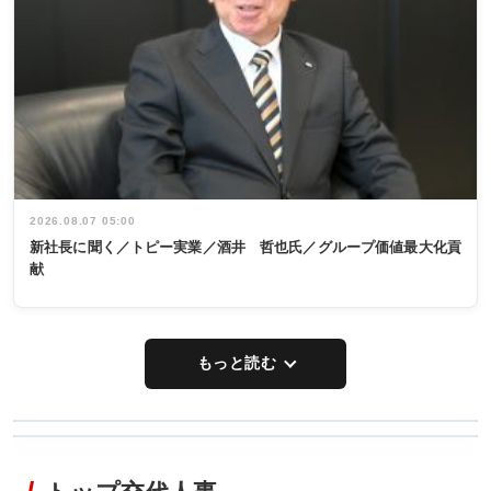
2026.08.07 05:00
新社長に聞く／トピー実業／酒井 哲也氏／グループ価値最大化貢
献
もっと読む
WORKING
RECYCLING
STYLE