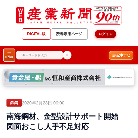
DIGITAL版
読者専用ページ
ログイン
記事ナビ
MENU
2020年2月28日 06:00
鉄鋼
南海鋼材、金型設計サポート開始
図面おこし人手不足対応