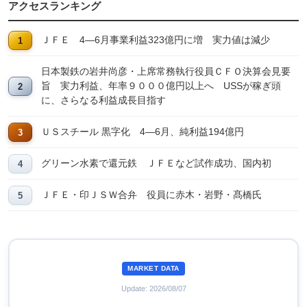
アクセスランキング
ＪＦＥ 4―6月事業利益323億円に増 実力値は減少
日本製鉄の岩井尚彦・上席常務執行役員ＣＦＯ決算会見要
旨 実力利益、年率９０００億円以上へ USSが稼ぎ頭
に、さらなる利益成長目指す
ＵＳスチール 黒字化 4―6月、純利益194億円
グリーン水素で還元鉄 ＪＦＥなど試作成功、国内初
ＪＦＥ・印ＪＳＷ合弁 役員に赤木・岩野・髙橋氏
MARKET DATA
Update: 2026/08/07