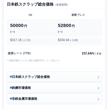
日本鉄スクラップ総合価格
（産業新聞）
H2
新断プレス
50000
52800
円
円
(―)
(―)
$317.18
$334.94
(-1.72)
(-1.82)
157.64
換算レート (TTB)
円 / ドル
* 3地区電炉メーカー購入価格平均（トン当たり）
日本鉄スクラップ総合価格
鉄鋼市場価格
非鉄金属市場価格