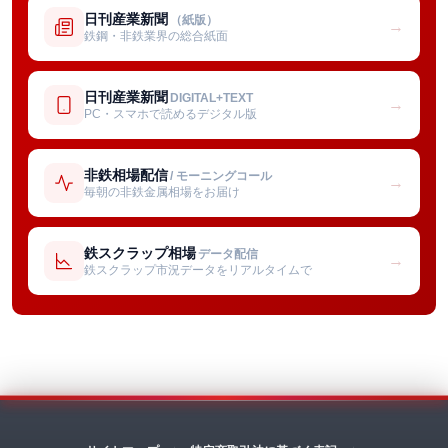
日刊産業新聞
（紙版）
→
鉄鋼・非鉄業界の総合紙面
日刊産業新聞
DIGITAL+TEXT
→
PC・スマホで読めるデジタル版
非鉄相場配信
/ モーニングコール
→
毎朝の非鉄金属相場をお届け
鉄スクラップ相場
データ配信
→
鉄スクラップ市況データをリアルタイムで