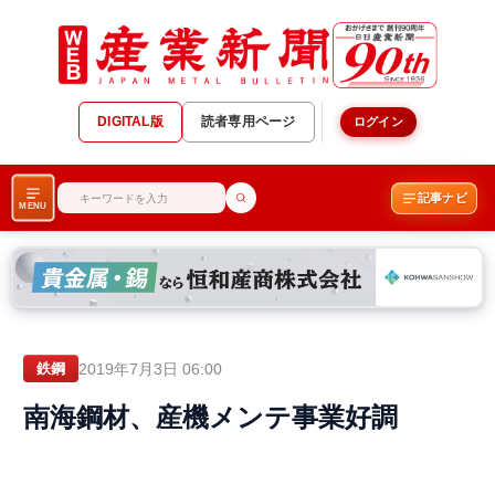
DIGITAL版
読者専用ページ
ログイン
記事ナビ
MENU
2019年7月3日 06:00
鉄鋼
南海鋼材、産機メンテ事業好調