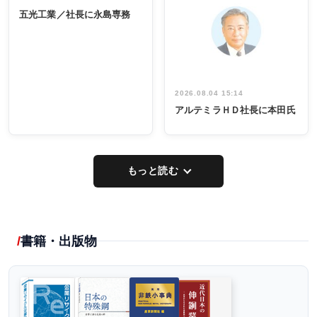
INTERVIEW
INTERVIEW
係者ら220人
ー／社内ア
五光工業／社長に永島専務
出席
イデア発掘
し形に
2026.08.04 15:14
アルテミラＨＤ社長に本田氏
もっと読む
書籍・出版物