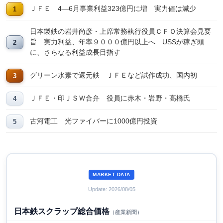
ＪＦＥ 4―6月事業利益323億円に増 実力値は減少
日本製鉄の岩井尚彦・上席常務執行役員ＣＦＯ決算会見要
旨 実力利益、年率９０００億円以上へ USSが稼ぎ頭
に、さらなる利益成長目指す
グリーン水素で還元鉄 ＪＦＥなど試作成功、国内初
ＪＦＥ・印ＪＳＷ合弁 役員に赤木・岩野・髙橋氏
古河電工 光ファイバーに1000億円投資
MARKET DATA
Update: 2026/08/05
日本鉄スクラップ総合価格
（産業新聞）