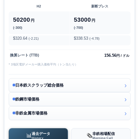
H2
新断プレス
50200
53000
円
円
(-300)
(-700)
$320.64
$338.53
(-2.21)
(-4.78)
156.56
換算レート (TTB)
円 / ドル
* 3地区電炉メーカー購入価格平均（トン当たり）
日本鉄スクラップ総合価格
鉄鋼市場価格
非鉄金属市場価格
過去データ
非鉄相場配信
📊
🗞️
History
Morning Call