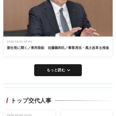
2026.08.04 05:00
新社長に聞く／東邦亜鉛 佐藤義和氏／事業再生・風土改革を推進
もっと読む
WORKING
RECYCLING
STYLE
トップ交代人事
タックトレー
非鉄業界で
ディング 創
働く／女性
立30周年記念
管理職編
祝う 業界関
インタビュ
2026.08.05 11:00