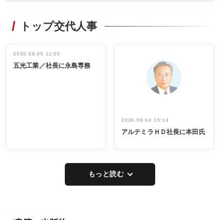
WORKING
RECYCLING
STYLE
トップ交代人事
タックトレー
非鉄業界で
ディング 創
働く／女性
立30周年記念
管理職編
祝う 業界関
インタビュ
2026.08.05 11:00
INTERVIEW
INTERVIEW
係者ら220人
ー／社内ア
五光工業／社長に永島専務
出席
イデア発掘
し形に
2026.08.04 15:14
アルテミラＨＤ社長に本田氏
もっと読む