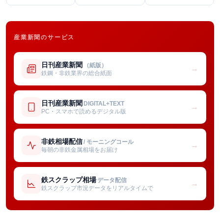
産業新聞のサービス
日刊産業新聞
（紙版）
→
鉄鋼・非鉄業界の総合紙面
日刊産業新聞
DIGITAL+TEXT
→
PC・スマホで読めるデジタル版
非鉄相場配信
/ モーニングコール
→
毎朝の非鉄金属相場をお届け
鉄スクラップ相場
データ配信
→
鉄スクラップ市況データをリアルタイムで