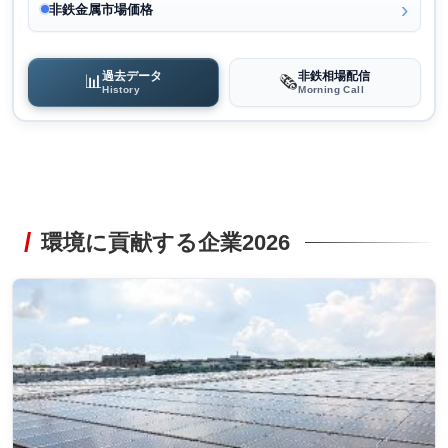
非鉄金属市場価格
過去データ
非鉄相場配信
📊
🗞️
History
Morning Call
環境に貢献する企業2026