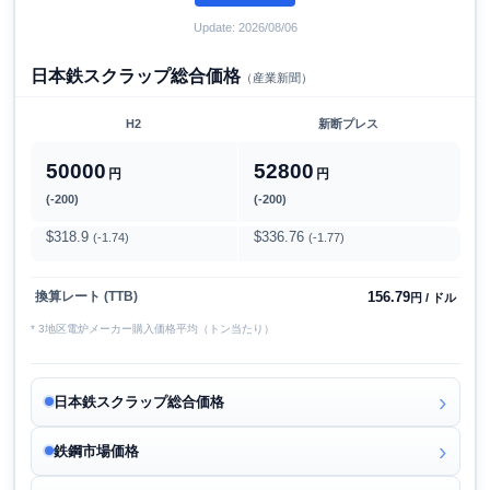
Update: 2026/08/06
日本鉄スクラップ総合価格
（産業新聞）
H2
新断プレス
50000
52800
円
円
(-200)
(-200)
$318.9
$336.76
(-1.74)
(-1.77)
156.79
換算レート (TTB)
円 / ドル
* 3地区電炉メーカー購入価格平均（トン当たり）
日本鉄スクラップ総合価格
鉄鋼市場価格