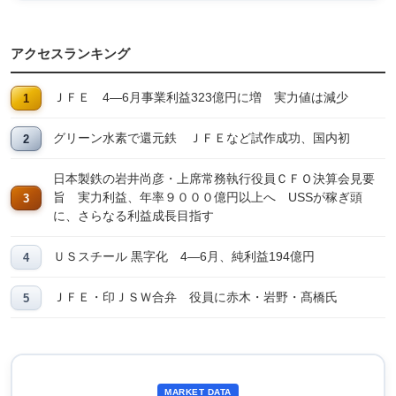
アクセスランキング
ＪＦＥ 4―6月事業利益323億円に増 実力値は減少
グリーン水素で還元鉄 ＪＦＥなど試作成功、国内初
日本製鉄の岩井尚彦・上席常務執行役員ＣＦＯ決算会見要
旨 実力利益、年率９０００億円以上へ USSが稼ぎ頭
に、さらなる利益成長目指す
ＵＳスチール 黒字化 4―6月、純利益194億円
ＪＦＥ・印ＪＳＷ合弁 役員に赤木・岩野・髙橋氏
MARKET DATA