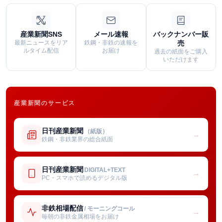
産業新聞SNS
メール速報
バックナンバー販
最新ニュースをリア
鉄鋼・非鉄の速報を
売
ルタイム配信
お届け
過去の紙面をご購入
いただけます
産業新聞のサービス
日刊産業新聞
（紙版）
→
鉄鋼・非鉄業界の総合紙面
日刊産業新聞
DIGITAL+TEXT
→
PC・スマホで読めるデジタル版
非鉄相場配信
/ モーニングコール
→
毎朝の非鉄金属相場をお届け