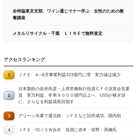
全特協東京支部、ワイン通じマナー学ぶ 女性のための教
養講座
メタルリサイクル・千葉 ＬＩＮＥで無料査定
アクセスランキング
ＪＦＥ 4―6月事業利益323億円に増 実力値は減少
日本製鉄の岩井尚彦・上席常務執行役員ＣＦＯ決算会見要
旨 実力利益、年率９０００億円以上へ USSが稼ぎ頭
に、さらなる利益成長目指す
グリーン水素で還元鉄 ＪＦＥなど試作成功、国内初
ＪＦＥ・印ＪＳＷ合弁 役員に赤木・岩野・髙橋氏