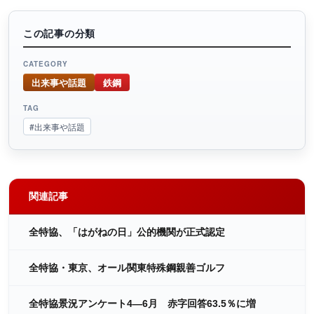
この記事の分類
CATEGORY
出来事や話題
鉄鋼
TAG
#出来事や話題
関連記事
全特協、「はがねの日」公的機関が正式認定
全特協・東京、オール関東特殊鋼親善ゴルフ
全特協景況アンケート4―6月 赤字回答63.5％に増