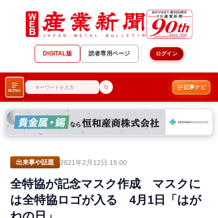
DIGITAL版
読者専用ページ
ログイン
記事ナビ
MENU
2021年2月12日 15:00
出来事や話題
全特協が記念マスク作成 マスクに
は全特協ロゴが入る 4月1日「はが
ねの日」