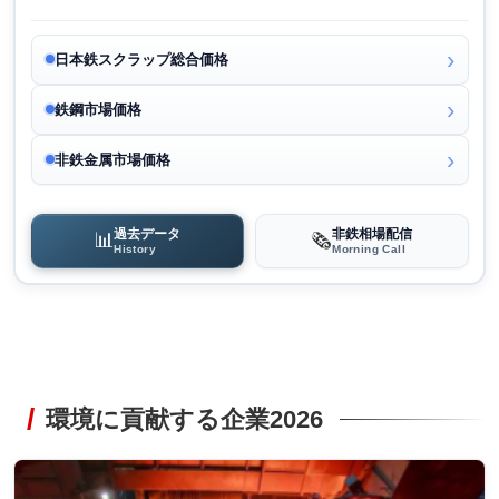
日本鉄スクラップ総合価格
鉄鋼市場価格
非鉄金属市場価格
過去データ
非鉄相場配信
📊
🗞️
History
Morning Call
環境に貢献する企業2026