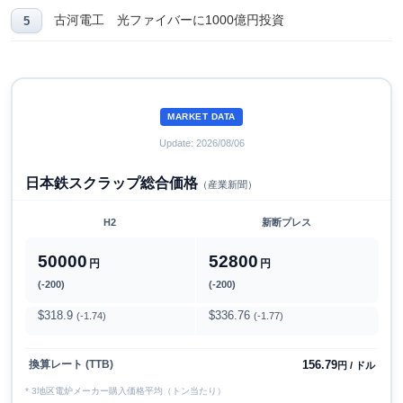
古河電工 光ファイバーに1000億円投資
MARKET DATA
Update: 2026/08/06
日本鉄スクラップ総合価格
（産業新聞）
H2
新断プレス
50000
52800
円
円
(-200)
(-200)
$318.9
$336.76
(-1.74)
(-1.77)
156.79
換算レート (TTB)
円 / ドル
* 3地区電炉メーカー購入価格平均（トン当たり）