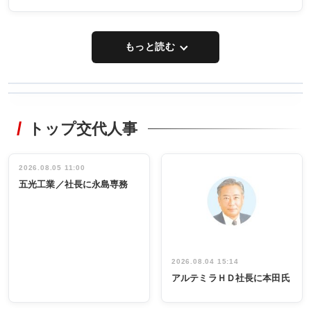
もっと読む
WORKING
RECYCLING
STYLE
トップ交代人事
タックトレー
非鉄業界で
ディング 創
働く／女性
立30周年記念
管理職編
祝う 業界関
インタビュ
2026.08.05 11:00
INTERVIEW
INTERVIEW
係者ら220人
ー／社内ア
五光工業／社長に永島専務
出席
イデア発掘
し形に
2026.08.04 15:14
アルテミラＨＤ社長に本田氏