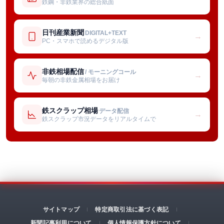
鉄鋼・非鉄業界の総合紙面
日刊産業新聞
DIGITAL+TEXT
→
PC・スマホで読めるデジタル版
非鉄相場配信
/ モーニングコール
→
毎朝の非鉄金属相場をお届け
鉄スクラップ相場
データ配信
→
鉄スクラップ市況データをリアルタイムで
サイトマップ
特定商取引法に基づく表記
新聞記事利用について
個人情報保護方針について