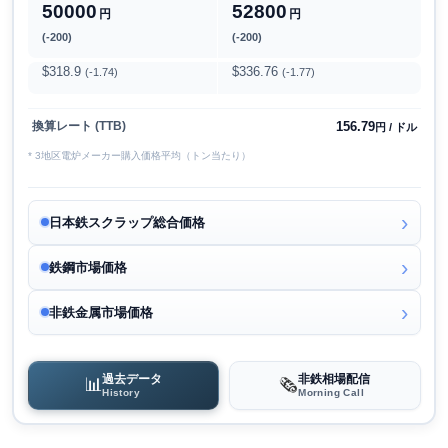
50000
52800
円
円
(-200)
(-200)
$318.9
$336.76
(-1.74)
(-1.77)
156.79
換算レート (TTB)
円 / ドル
* 3地区電炉メーカー購入価格平均（トン当たり）
日本鉄スクラップ総合価格
鉄鋼市場価格
非鉄金属市場価格
過去データ
非鉄相場配信
📊
🗞️
History
Morning Call