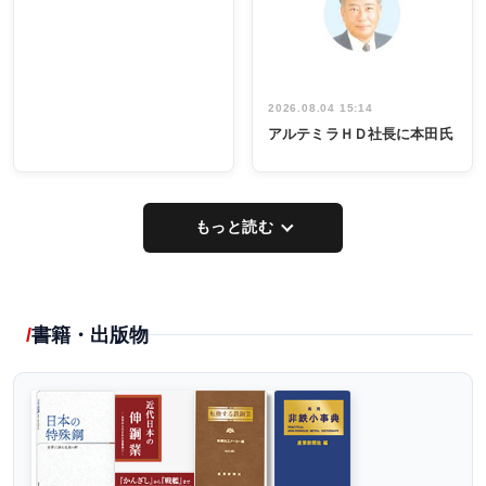
イデア発掘
し形に
2026.08.04 15:14
アルテミラＨＤ社長に本田氏
もっと読む
書籍・出版物