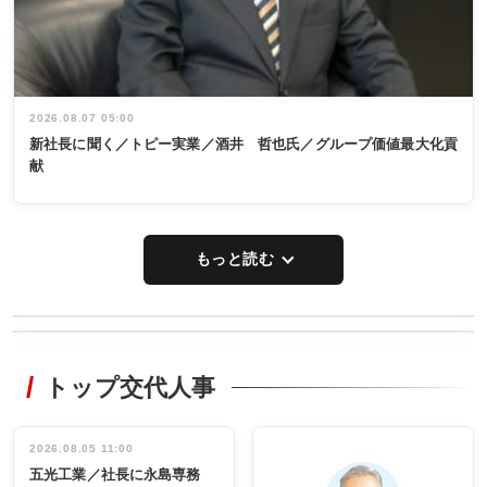
2026.08.07 05:00
新社長に聞く／トピー実業／酒井 哲也氏／グループ価値最大化貢
献
もっと読む
WORKING
RECYCLING
STYLE
トップ交代人事
タックトレー
非鉄業界で
ディング 創
働く／女性
立30周年記念
管理職編
祝う 業界関
インタビュ
2026.08.05 11:00
INTERVIEW
INTERVIEW
係者ら220人
ー／社内ア
五光工業／社長に永島専務
出席