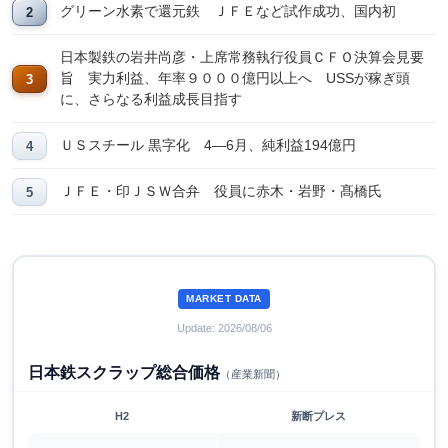
グリーン水素で還元鉄 ＪＦＥなど試作成功、国内初
日本製鉄の岩井尚彦・上席常務執行役員ＣＦＯ決算会見要
旨 実力利益、年率９０００億円以上へ USSが稼ぎ頭
に、さらなる利益成長目指す
ＵＳスチール 黒字化 4―6月、純利益194億円
ＪＦＥ・印ＪＳＷ合弁 役員に赤木・岩野・髙橋氏
MARKET DATA
Update: 2026/08/06
日本鉄スクラップ総合価格
（産業新聞）
H2
新断プレス