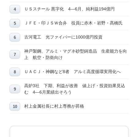
ＵＳスチール 黒字化 4―6月、純利益194億円
ＪＦＥ・印ＪＳＷ合弁 役員に赤木・岩野・髙橋氏
古河電工 光ファイバーに1000億円投資
神戸製鋼、アルミ・マグネ砂型鋳造品 生産能力を向
上 航空・防衛向け
ＵＡＣＪ・神鋼など8者 アルミ高度循環実用化へ
高炉3社 下期、利益が改善 値上げ・投資効果見込
む 4―6月業績出そろう
村上金属社長に村上専務が昇格