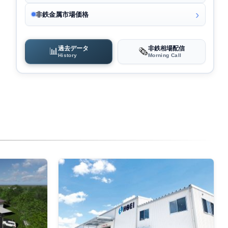
非鉄金属市場価格
過去データ
非鉄相場配信
📊
🗞️
History
Morning Call