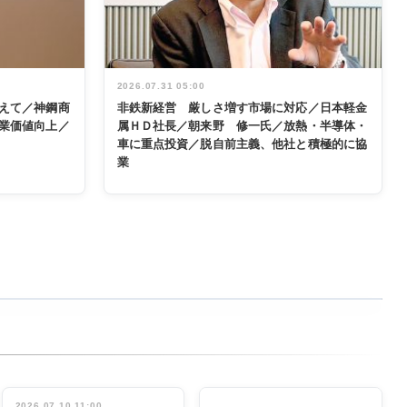
2026.07.31 05:00
えて／神鋼商
非鉄新経営 厳しさ増す市場に対応／日本軽金
業価値向上／
属ＨＤ社長／朝来野 修一氏／放熱・半導体・
車に重点投資／脱自前主義、他社と積極的に協
業
2026.07.10 11:00