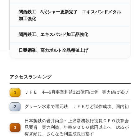
関西鉄工 8尺シャー更新完了 エキスパンドメタル
加工強化
関西鉄工、エキスパンド加工品強化
日亜鋼業、高力ボルト全品種値上げ
アクセスランキング
ＪＦＥ 4―6月事業利益323億円に増 実力値は減少
グリーン水素で還元鉄 ＪＦＥなど試作成功、国内初
日本製鉄の岩井尚彦・上席常務執行役員ＣＦＯ決算会
見要旨 実力利益、年率９０００億円以上へ USSが
稼ぎ頭に、さらなる利益成長目指す