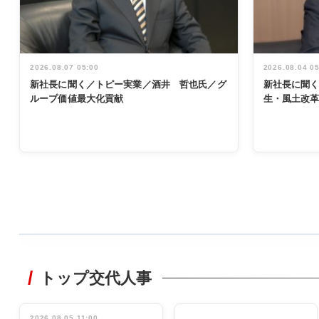
2026.08.07 05:00
2026.08.04 0
新社長に聞く／トピー実業／酒井 哲也氏／グ
新社長に聞
ループ価値最大化貢献
生・風土改
WORKING
STYLE
トップ交代人事
非鉄業界で
働く／女性
管理職編
2026.08.05 11:00