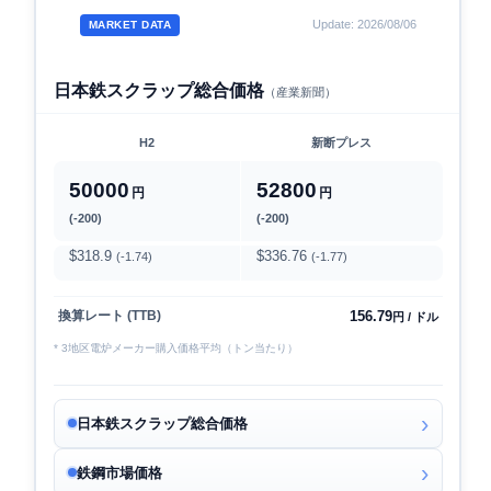
Update: 2026/08/06
MARKET DATA
日本鉄スクラップ総合価格
（産業新聞）
H2
新断プレス
50000
52800
円
円
(-200)
(-200)
$318.9
$336.76
(-1.74)
(-1.77)
156.79
換算レート (TTB)
円 / ドル
* 3地区電炉メーカー購入価格平均（トン当たり）
日本鉄スクラップ総合価格
鉄鋼市場価格