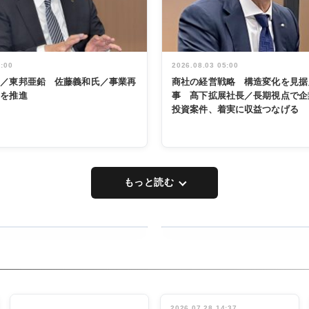
5:00
2026.08.03 05:00
く／東邦亜鉛 佐藤義和氏／事業再
商社の経営戦略 構造変化を見据
革を推進
事 髙下拡展社長／長期視点で企
投資案件、着実に収益つなげる
もっと読む
RECYCLING
タックトレー
ディング 創
立30周年記
INTERVIEW
念祝う 業界
2026.07.28 14:37