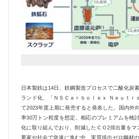
日本製鉄は14日、鉄鋼製造プロセスで二酸化炭
ランド化、「ＮＳＣａｒｂｏｌｅｘ Ｎｅｕｔｒ
て2023年度上期に発売すると発表した。国内外
率30万トン程度を想定。相応のプレミアムを検討
化に取り組んでおり、削減したＣＯ2排出量をマ
要家や社会で急速に進む中、実質排出ゼロ鋼材