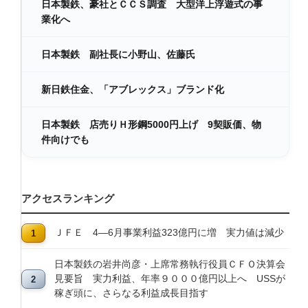
日本製鉄、豪社とＣＣＳ調査 大型洋上浮遊式の事
業化へ
日本製鉄 副社長に小野山、佐藤氏
新日鉄住金、「アブレックス」ブランド化
日本製鉄 店売りＨ形鋼5000円上げ 9契販価、物
件向けでも
アクセスランキング
ＪＦＥ 4―6月事業利益323億円に増 実力値は減少
日本製鉄の岩井尚彦・上席常務執行役員ＣＦＯ決算会
見要旨 実力利益、年率９０００億円以上へ USSが
稼ぎ頭に、さらなる利益成長目指す