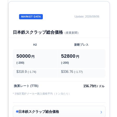
Update: 2026/08/06
MARKET DATA
日本鉄スクラップ総合価格
（産業新聞）
H2
新断プレス
50000
52800
円
円
(-200)
(-200)
$318.9
$336.76
(-1.74)
(-1.77)
156.79
換算レート (TTB)
円 / ドル
* 3地区電炉メーカー購入価格平均（トン当たり）
日本鉄スクラップ総合価格