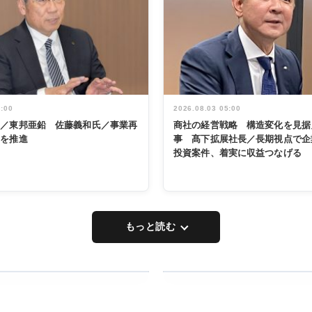
5:00
2026.08.03 05:00
く／東邦亜鉛 佐藤義和氏／事業再
商社の経営戦略 構造変化を見据
革を推進
事 髙下拡展社長／長期視点で企
投資案件、着実に収益つなげる
もっと読む
RECYCLING
タックトレー