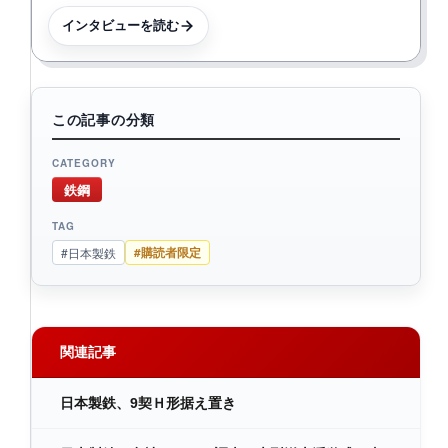
インタビューを読む
この記事の分類
CATEGORY
鉄鋼
TAG
#購読者限定
#日本製鉄
関連記事
日本製鉄、9契Ｈ形据え置き