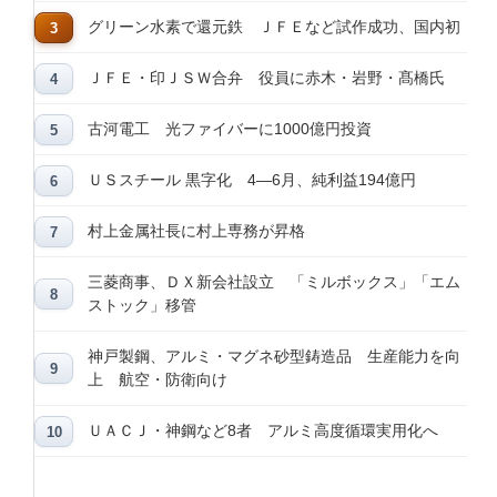
グリーン水素で還元鉄 ＪＦＥなど試作成功、国内初
ＪＦＥ・印ＪＳＷ合弁 役員に赤木・岩野・髙橋氏
古河電工 光ファイバーに1000億円投資
ＵＳスチール 黒字化 4―6月、純利益194億円
村上金属社長に村上専務が昇格
三菱商事、ＤＸ新会社設立 「ミルボックス」「エム
ストック」移管
神戸製鋼、アルミ・マグネ砂型鋳造品 生産能力を向
上 航空・防衛向け
ＵＡＣＪ・神鋼など8者 アルミ高度循環実用化へ