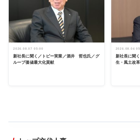
2026.08.07 05:00
2026.08.04 0
新社長に聞く／トピー実業／酒井 哲也氏／グ
新社長に聞
ループ価値最大化貢献
生・風土改
WORKING
STYLE