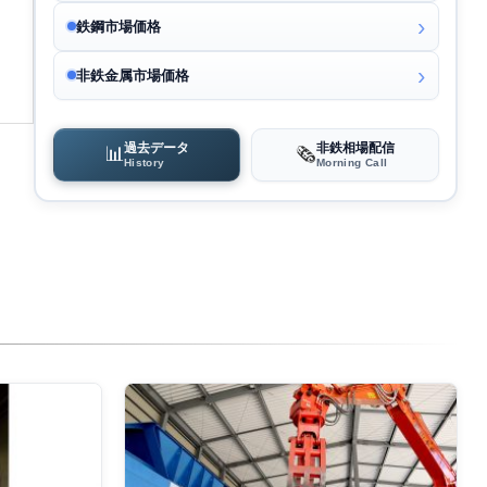
鉄鋼市場価格
非鉄金属市場価格
過去データ
非鉄相場配信
📊
🗞️
History
Morning Call