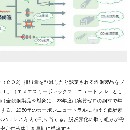
素（ＣＯ2）排出量を削減したと認定される鉄鋼製品をブ
ａｌ」（エヌエスカーボレックス・ニュートラル）とし
向け全鉄鋼製品を対象に、23年度は実質ゼロの鋼材で年
する。2050年のカーボンニュートラルに向けて低炭素
スバランス方式で割り当てる。脱炭素化の取り組みが需
の安定供給体制を早期に構築する。