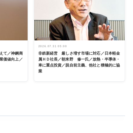
2026.07.31 05:00
えて／神鋼商
非鉄新経営 厳しさ増す市場に対応／日本軽金
業価値向上／
属ＨＤ社長／朝来野 修一氏／放熱・半導体・
車に重点投資／脱自前主義、他社と積極的に協
業