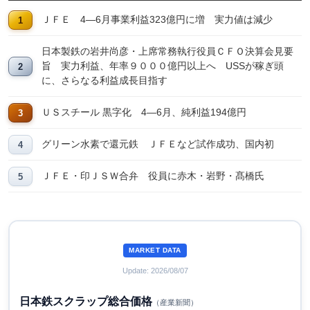
ＪＦＥ 4―6月事業利益323億円に増 実力値は減少
日本製鉄の岩井尚彦・上席常務執行役員ＣＦＯ決算会見要
旨 実力利益、年率９０００億円以上へ USSが稼ぎ頭
に、さらなる利益成長目指す
ＵＳスチール 黒字化 4―6月、純利益194億円
グリーン水素で還元鉄 ＪＦＥなど試作成功、国内初
ＪＦＥ・印ＪＳＷ合弁 役員に赤木・岩野・髙橋氏
MARKET DATA
Update: 2026/08/07
日本鉄スクラップ総合価格
（産業新聞）