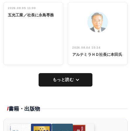
立30周年記念
管理職編
祝う 業界関
インタビュ
2026.08.05 11:00
INTERVIEW
INTERVIEW
係者ら220人
ー／社内ア
五光工業／社長に永島専務
出席
イデア発掘
し形に
2026.08.04 15:14
アルテミラＨＤ社長に本田氏
もっと読む
書籍・出版物