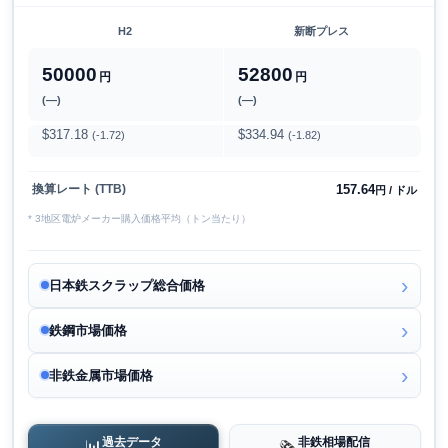
H2
新断プレス
50000
52800
円
円
(―)
(―)
$317.18
$334.94
(-1.72)
(-1.82)
157.64
換算レート (TTB)
円 / ドル
* 3地区電炉メーカー購入価格平均（トン当たり）
日本鉄スクラップ総合価格
鉄鋼市場価格
非鉄金属市場価格
過去データ
非鉄相場配信
📊
🗞️