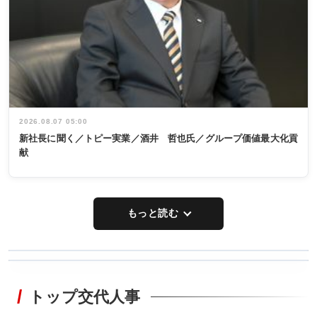
2026.08.07 05:00
新社長に聞く／トピー実業／酒井 哲也氏／グループ価値最大化貢
献
もっと読む
WORKING
RECYCLING
STYLE
トップ交代人事
タックトレー
非鉄業界で
ディング 創
働く／女性