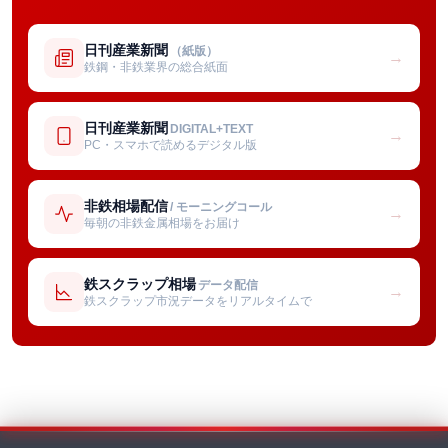
日刊産業新聞
（紙版）
→
鉄鋼・非鉄業界の総合紙面
日刊産業新聞
DIGITAL+TEXT
→
PC・スマホで読めるデジタル版
非鉄相場配信
/ モーニングコール
→
毎朝の非鉄金属相場をお届け
鉄スクラップ相場
データ配信
→
鉄スクラップ市況データをリアルタイムで