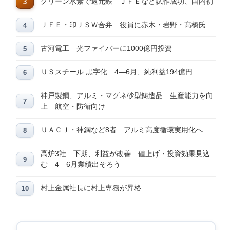
グリーン水素で還元鉄 ＪＦＥなど試作成功、国内初
ＪＦＥ・印ＪＳＷ合弁 役員に赤木・岩野・髙橋氏
古河電工 光ファイバーに1000億円投資
ＵＳスチール 黒字化 4―6月、純利益194億円
神戸製鋼、アルミ・マグネ砂型鋳造品 生産能力を向
上 航空・防衛向け
ＵＡＣＪ・神鋼など8者 アルミ高度循環実用化へ
高炉3社 下期、利益が改善 値上げ・投資効果見込
む 4―6月業績出そろう
村上金属社長に村上専務が昇格