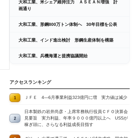
大和工業、米シェア維持注力 ＡＳＥＡＮ増強 計
画通り
大和工業、形鋼800万トン体制へ 30年目標を公表
大和工業、インド進出検討 形鋼生産体制を構築
大和工業、兵機海運と提携協議開始
アクセスランキング
ＪＦＥ 4―6月事業利益323億円に増 実力値は減少
日本製鉄の岩井尚彦・上席常務執行役員ＣＦＯ決算会
見要旨 実力利益、年率９０００億円以上へ USSが
稼ぎ頭に、さらなる利益成長目指す