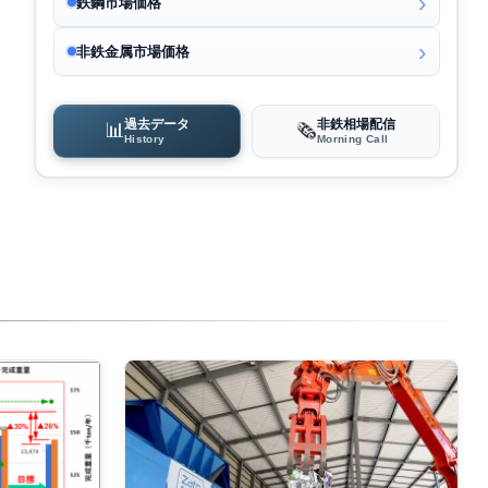
鉄鋼市場価格
非鉄金属市場価格
過去データ
非鉄相場配信
📊
🗞️
History
Morning Call