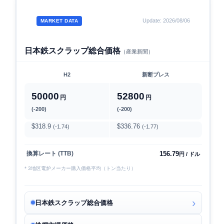
Update: 2026/08/06
MARKET DATA
日本鉄スクラップ総合価格
（産業新聞）
H2
新断プレス
50000
52800
円
円
(-200)
(-200)
$318.9
$336.76
(-1.74)
(-1.77)
156.79
換算レート (TTB)
円 / ドル
* 3地区電炉メーカー購入価格平均（トン当たり）
日本鉄スクラップ総合価格