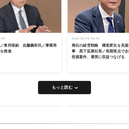
5:00
2026.08.03 05:00
く／東邦亜鉛 佐藤義和氏／事業再
商社の経営戦略 構造変化を見据
革を推進
事 髙下拡展社長／長期視点で企
投資案件、着実に収益つなげる
もっと読む
RECYCLING
タックトレー
ディング 創