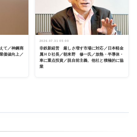
2026.07.31 05:00
えて／神鋼商
非鉄新経営 厳しさ増す市場に対応／日本軽金
業価値向上／
属ＨＤ社長／朝来野 修一氏／放熱・半導体・
車に重点投資／脱自前主義、他社と積極的に協
業