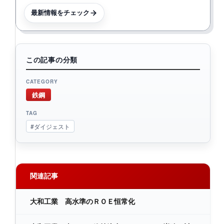
最新情報をチェック
この記事の分類
CATEGORY
鉄鋼
TAG
#ダイジェスト
関連記事
大和工業 高水準のＲＯＥ恒常化