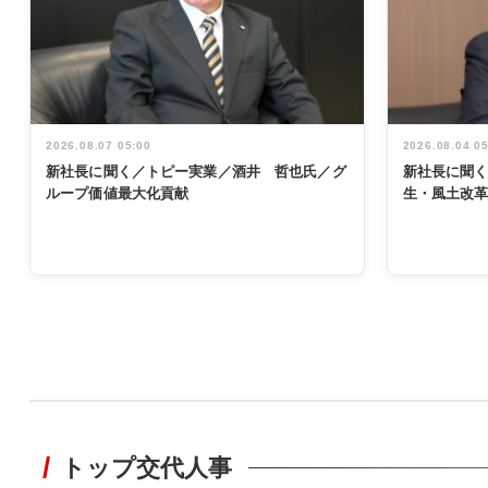
2026.08.07 05:00
2026.08.04 0
新社長に聞く／トピー実業／酒井 哲也氏／グ
新社長に聞
ループ価値最大化貢献
生・風土改
WORKING
STYLE
トップ交代人事
非鉄業界で