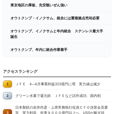
東京地区の厚板、先安観いぜん強い
オウトクンプ・イノクサム、統合には重複拠点売却必要
オウトクンプ、イノクサムと年内統合 ステンレス最大手
誕生
オウトクンプ、年内に統合作業着手
アクセスランキング
ＪＦＥ 4―6月事業利益323億円に増 実力値は減少
グリーン水素で還元鉄 ＪＦＥなど試作成功、国内初
日本製鉄の岩井尚彦・上席常務執行役員ＣＦＯ決算会見要
旨 実力利益、年率９０００億円以上へ USSが稼ぎ頭