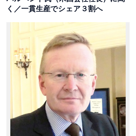
く／一貫生産でシェア３割へ