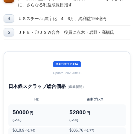
に、さらなる利益成長目指す
ＵＳスチール 黒字化 4―6月、純利益194億円
ＪＦＥ・印ＪＳＷ合弁 役員に赤木・岩野・髙橋氏
MARKET DATA
Update: 2026/08/06
日本鉄スクラップ総合価格
（産業新聞）
H2
新断プレス
50000
52800
円
円
(-200)
(-200)
$318.9
$336.76
(-1.74)
(-1.77)