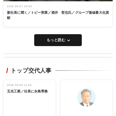
2026.08.07 05:00
新社長に聞く／トピー実業／酒井 哲也氏／グループ価値最大化貢
献
もっと読む
WORKING
RECYCLING
STYLE
トップ交代人事
タックトレー
非鉄業界で
ディング 創
働く／女性
立30周年記念
管理職編
祝う 業界関
インタビュ
2026.08.05 11:00
INTERVIEW
INTERVIEW
係者ら220人
ー／社内ア
五光工業／社長に永島専務
出席
イデア発掘
し形に