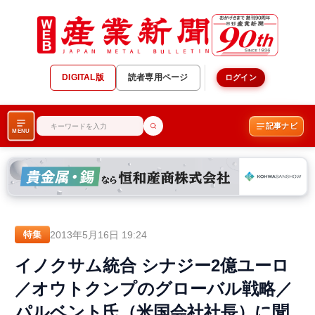
DIGITAL版
読者専用ページ
ログイン
記事ナビ
MENU
2013年5月16日 19:24
特集
イノクサム統合 シナジー2億ユーロ
／オウトクンプのグローバル戦略／
パルベント氏（米国会社社長）に聞