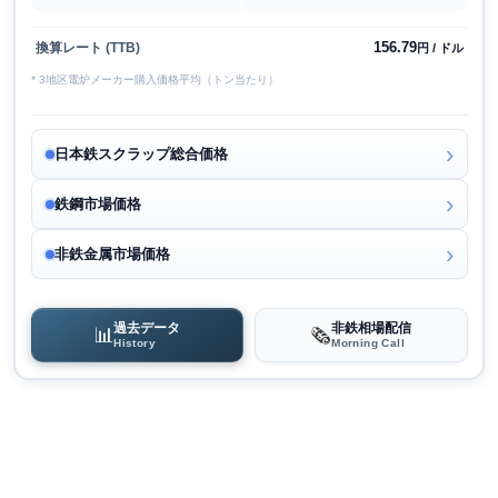
156.79
換算レート (TTB)
円 / ドル
* 3地区電炉メーカー購入価格平均（トン当たり）
日本鉄スクラップ総合価格
鉄鋼市場価格
非鉄金属市場価格
過去データ
非鉄相場配信
📊
🗞️
History
Morning Call